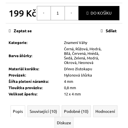
199 Kč
DO KOŠÍKU
Měrná
cena:
Zeptat se
Sdílet
Kategorie
:
Znamení Váhy
Černá, Růžová, Modrá,
Bílá, Červená, Hnědá,
Barva šňůrky
:
Šedá, Zelená, Modrá,
Okrová, Neonová
Materiál korálku
:
Dřevo žlutokapu
Provázek
:
Nylonová šňůrka
Šířka pletení náramku
:
4 mm
Tlouštka provázku
:
0,8 mm
Velikost šperku
:
12 x 4 mm
Popis
Související (10)
Podobné (10)
Hodnocení
Diskuze