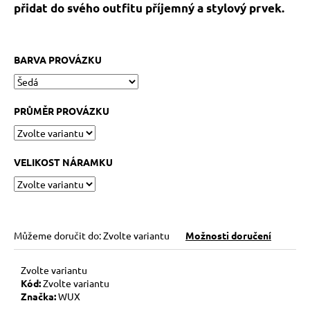
č
přidat do svého outfitu příjemný a stylový prvek.
u
j
e
BARVA PROVÁZKU
m
e
PRŮMĚR PROVÁZKU
KABBALAH
FIVE
SILVER
119
VELIKOST NÁRAMKU
Kč
Původně:
149
Kč
Můžeme doručit do:
Zvolte variantu
Možnosti doručení
Zvolte variantu
Kód:
Zvolte variantu
Značka:
WUX