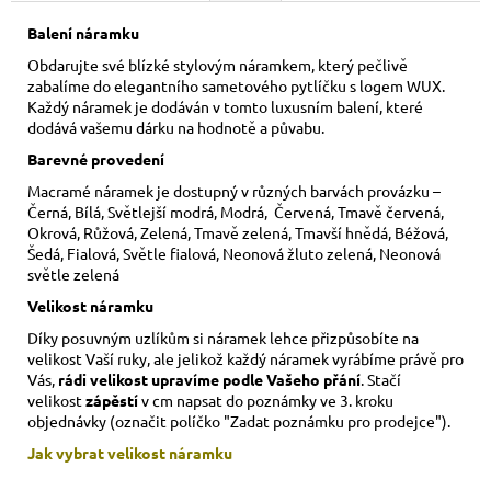
Balení náramku
Obdarujte své blízké stylovým náramkem, který pečlivě
zabalíme do elegantního sametového pytlíčku s logem WUX.
Každý náramek je dodáván v tomto luxusním balení, které
dodává vašemu dárku na hodnotě a půvabu.
Barevné provedení
Macramé náramek je dostupný v různých barvách provázku –
Černá, Bílá, Světlejší modrá, Modrá, Červená, Tmavě červená,
Okrová, Růžová, Zelená, Tmavě zelená, Tmavší hnědá, Béžová,
Šedá, Fialová, Světle fialová, Neonová žluto zelená, Neonová
světle zelená
Velikost náramku
Díky posuvným uzlíkům si náramek lehce přizpůsobíte na
velikost Vaší ruky,
ale jelikož každý náramek vyrábíme právě pro
Vás,
rádi velikost upravíme podle Vašeho přání
. Stačí
velikost
zápěstí
v cm napsat do poznámky ve 3. kroku
objednávky (označit políčko "Zadat poznámku pro prodejce").
Jak vybrat velikost
náramku