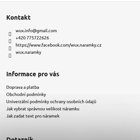
Z
á
Kontakt
p
a
wux.info
@
gmail.com
t
+420 775722626
í
https://www.facebook.com/wux.naramky.cz
wux.naramky
Informace pro vás
Doprava a platba
Obchodní podmínky
Univerzální podmínky ochrany osobních údajů
Jak vybrat správnou velikost náramku
Jak zadat text pro náramek
Dotazník