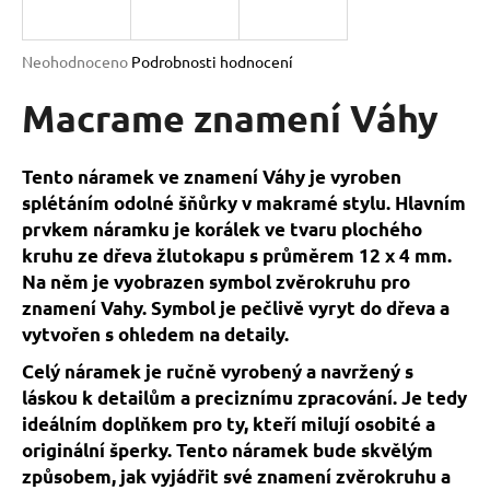
a
j
Průměrné
Neohodnoceno
Podrobnosti hodnocení
í
hodnocení
produktu
Macrame znamení Váhy
t
je
?
0,0
z
Tento náramek ve znamení Váhy je vyroben
5
splétáním odolné šňůrky v makramé stylu. Hlavním
hvězdiček.
prvkem náramku je korálek ve tvaru plochého
kruhu ze dřeva žlutokapu s průměrem 12 x 4 mm.
HLEDAT
Na něm je vyobrazen symbol zvěrokruhu pro
znamení Vahy. Symbol je pečlivě vyryt do dřeva a
vytvořen s ohledem na detaily.
D
o
Celý náramek je ručně vyrobený a navržený s
p
láskou k detailům a preciznímu zpracování. Je tedy
o
ideálním doplňkem pro ty, kteří milují osobité a
r
originální šperky. Tento náramek bude skvělým
u
způsobem, jak vyjádřit své znamení zvěrokruhu a