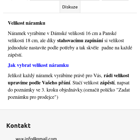
Diskuze
Velikost náramku
Náramek vyrábíme v Dámské velikosti 16 cm a Panské
stahovacímu zapínání
velikosti 18 cm, ale díky
si velikost
jednoduše nastavíte podle potřeby a tak skvěle padne na každé
zápěstí.
Jak vybrat velikost
náramku
rádi velikost
Jelikož každý náramek vyrábíme právě pro Vás,
upravíme podle Vašeho přání
zápěstí
. Stačí velikost
, napsat
do poznámky ve 3. kroku objednávky.(označit políčko "Zadat
poznámku pro prodejce")
Z
á
Kontakt
p
a
wux.info
@
gmail.com