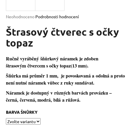
a
j
Průměrné
Neohodnoceno
Podrobnosti hodnocení
í
hodnocení
produktu
Štrasový čtverec s očky
t
je
?
0,0
topaz
z
5
hvězdiček.
Ručně vyráběný šňůrkový náramek je zdoben
štrasovým čtvercem s očky topaz(13 mm).
HLEDAT
Šňůrka má průměr 1 mm, je povoskovaná a odolná a proto
není nutné náramek vůbec z ruky sundávat.
Náramek je dostupný v různých barvách provázku –
D
černá, červená, modrá, bílá a růžová.
o
p
BARVA ŠNŮRKY
o
r
u