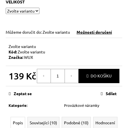
č
VELIKOST
u
j
e
m
e
Můžeme doručit do:
Zvolte variantu
Možnosti doručení
Zvolte variantu
KABBALAH
Kód:
Zvolte variantu
ČERVENÝ
Značka:
WUX
NÁRAMEK
73
Kč
139 Kč
DO KOŠÍKU
Původně:
89
Měrná
Kč
cena:
Zeptat se
Sdílet
Kategorie
:
Provázkové náramky
Popis
Související (10)
Podobné (10)
Hodnocení