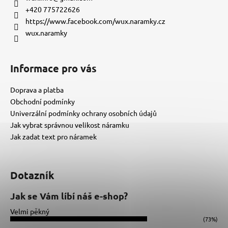
t
+420 775722626
í
https://www.facebook.com/wux.naramky.cz
wux.naramky
Informace pro vás
Doprava a platba
Obchodní podmínky
Univerzální podmínky ochrany osobních údajů
Jak vybrat správnou velikost náramku
Jak zadat text pro náramek
Dotazník
Jak se Vám líbí náš e-shop?
Velmi pěkný
(73%)