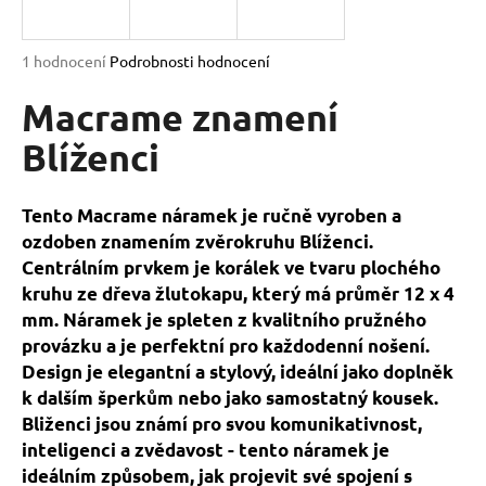
a
j
Průměrné
1 hodnocení
Podrobnosti hodnocení
í
hodnocení
produktu
Macrame znamení
t
je
?
5,0
Blíženci
z
5
hvězdiček.
Tento Macrame náramek je ručně vyroben a
ozdoben znamením zvěrokruhu Blíženci.
HLEDAT
Centrálním prvkem je korálek ve tvaru plochého
kruhu ze dřeva žlutokapu, který má průměr 12 x 4
mm. Náramek je spleten z kvalitního pružného
D
provázku a je perfektní pro každodenní nošení.
o
Design je elegantní a stylový, ideální jako doplněk
p
k dalším šperkům nebo jako samostatný kousek.
o
Bliženci jsou známí pro svou komunikativnost,
r
inteligenci a zvědavost - tento náramek je
u
ideálním způsobem, jak projevit své spojení s