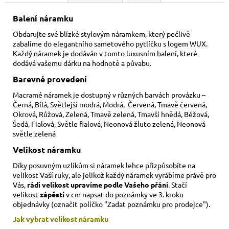
Balení náramku
Obdarujte své blízké stylovým náramkem, který pečlivě
zabalíme do elegantního sametového pytlíčku s logem WUX.
Každý náramek je dodáván v tomto luxusním balení, které
dodává vašemu dárku na hodnotě a půvabu.
Barevné provedení
Macramé náramek je dostupný v různých barvách provázku –
Černá, Bílá, Světlejší modrá, Modrá, Červená, Tmavě červená,
Okrová, Růžová, Zelená, Tmavě zelená, Tmavší hnědá, Béžová,
Šedá, Fialová, Světle fialová, Neonová žluto zelená, Neonová
světle zelená
Velikost náramku
Díky posuvným uzlíkům si náramek lehce přizpůsobíte na
velikost Vaší ruky,
ale jelikož každý náramek vyrábíme právě pro
Vás,
rádi velikost upravíme podle Vašeho přání
. Stačí
velikost
zápěstí
v cm napsat do poznámky ve 3. kroku
objednávky (označit políčko "Zadat poznámku pro prodejce").
Jak vybrat velikost
náramku