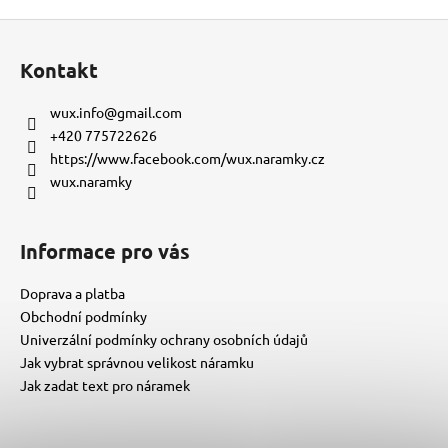
Z
á
Kontakt
p
a
wux.info
@
gmail.com
t
+420 775722626
í
https://www.facebook.com/wux.naramky.cz
wux.naramky
Informace pro vás
Doprava a platba
Obchodní podmínky
Univerzální podmínky ochrany osobních údajů
Jak vybrat správnou velikost náramku
Jak zadat text pro náramek