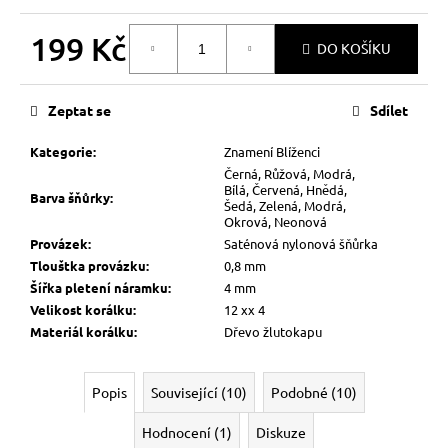
199 Kč
DO KOŠÍKU
Měrná
cena:
Zeptat se
Sdílet
Kategorie
:
Znamení Blíženci
Černá, Růžová, Modrá,
Bílá, Červená, Hnědá,
Barva šňůrky
:
Šedá, Zelená, Modrá,
Okrová, Neonová
Provázek
:
Saténová nylonová šňůrka
Tlouštka provázku
:
0,8 mm
Šířka pletení náramku
:
4 mm
Velikost korálku
:
12 xx 4
Materiál korálku
:
Dřevo žlutokapu
Popis
Související (10)
Podobné (10)
Hodnocení (1)
Diskuze