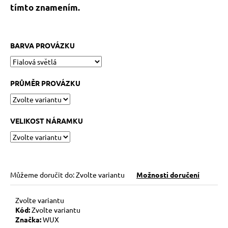
č
tímto znamením.
u
j
e
m
BARVA PROVÁZKU
e
PRŮMĚR PROVÁZKU
KABBALAH
FIVE
SILVER
119
VELIKOST NÁRAMKU
Kč
Původně:
149
Kč
Můžeme doručit do:
Zvolte variantu
Možnosti doručení
Zvolte variantu
Kód:
Zvolte variantu
Značka:
WUX