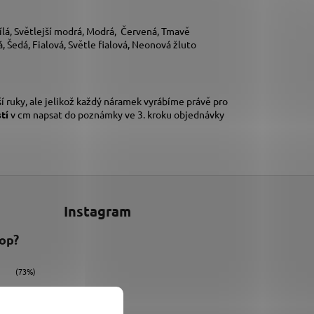
lá, Světlejší modrá, Modrá, Červená, Tmavě
 Šedá, Fialová, Světle fialová, Neonová žluto
í ruky,
ale jelikož každý náramek vyrábíme právě pro
stí
v cm napsat do poznámky ve 3. kroku objednávky
Instagram
hop?
(73%)
(9%)