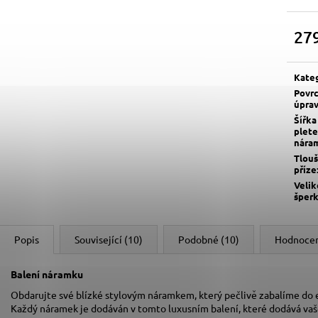
27
Měrn
cena:
Kate
Povr
úpra
Šířka
plete
nára
Tlou
příze
Velik
šper
Popis
Související (10)
Podobné (10)
Hodnoce
Balení náramku
Obdarujte své blízké stylovým náramkem, který pečlivě zabalíme do
Každý náramek je dodáván v tomto luxusním balení, které dodává va