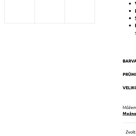
129 Kč
119 Kč
Původně:
149 Kč
BARV
PRŮM
VELI
Můžeme
Možnos
Zvolt