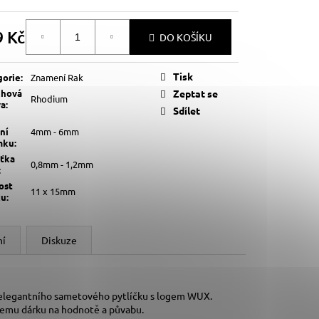
9 Kč
DO KOŠÍKU
á
Tisk
gorie
:
Znamení Rak
chová
Zeptat se
Rhodium
va
:
Sdílet
ní
4mm - 6mm
mku
:
šťka
0,8mm - 1,2mm
:
ost
11 x 15mm
ku
:
ní
Diskuze
 elegantního sametového pytlíčku s logem WUX.
šemu dárku na hodnotě a půvabu.