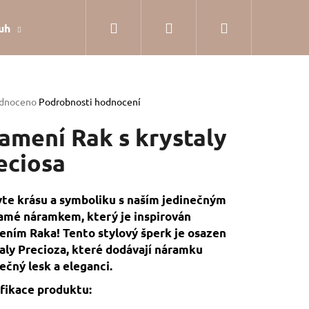
Hledat
Přihlášení
Nákupní
uh
Dárkové balení
Hodnocení obchodu
Jak
košík
rné
dnoceno
Podrobnosti hodnocení
cení
tu
amení Rak s krystaly
eciosa
ček.
te krásu a symboliku s naším jedinečným
mé náramkem, který je inspirován
ním Raka! Tento stylový šperk je osazen
aly Precioza, které dodávají náramku
ečný lesk a eleganci.
fikace produktu:
SILVER