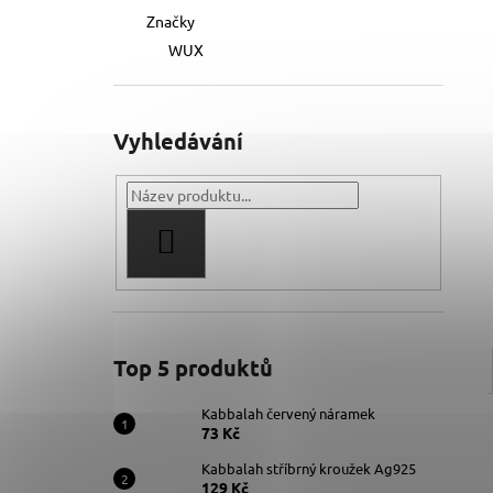
Značky
WUX
Vyhledávání
HLEDAT
Top 5 produktů
Kabbalah červený náramek
73 Kč
Kabbalah stříbrný kroužek Ag925
129 Kč