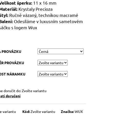
11 x 16 mm
Velikost šperku:
Krystaly Precioza
Materiál:
Ručně vázaný, technikou macramé
Styl:
Odesíláme v luxusním sametovém
Balení:
sáčku s logem Wux
A PROVÁZKU
ĚR PROVÁZKU
KOST NÁRAMKU
 doručit do:
Zvolte variantu
ti doručení
e variantu
Kód:
Zvolte variantu
Značka:
WUX