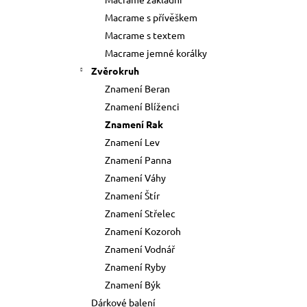
73 Kč
l
Macrame s přívěškem
Původně:
89 Kč
Macrame s textem
Macrame jemné korálky
Zvěrokruh
Znamení Beran
Znamení Blíženci
Znamení Rak
Znamení Lev
Znamení Panna
Znamení Váhy
Znamení Štír
Znamení Střelec
Znamení Kozoroh
Znamení Vodnář
Znamení Ryby
Znamení Býk
Dárkové balení