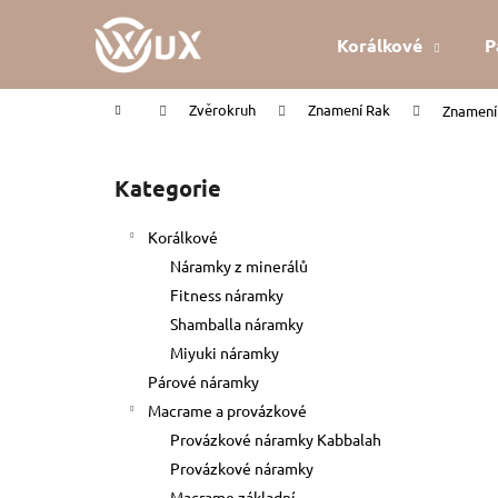
K
Přejít
na
o
Korálkové
P
obsah
Zpět
Zpět
š
do
do
í
Domů
Zvěrokruh
Znamení Rak
Znamení 
k
obchodu
obchodu
P
o
Kategorie
Přeskočit
s
kategorie
t
Korálkové
r
Náramky z minerálů
a
Fitness náramky
n
Shamballa náramky
n
Miyuki náramky
í
Párové náramky
p
Macrame a provázkové
a
Provázkové náramky Kabbalah
n
Provázkové náramky
KABBALAH ČERVENÝ NÁRAMEK
e
Macrame základní