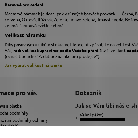
Barevné provedení
Macramé náramek je dostupný v různých barvách provázku – Černá, Bí
červená, Okrová, Růžová, Zelená, Tmavě zelená, Tmavší hnědá, Béžová,
zelená, Neonová světle zelená
Velikost náramku
Díky posuvným uzlíkům si náramek lehce přizpůsobíte na velikost Vaš
Vás,
rádi velikost upravíme podle Vašeho přání
. Stačí velikost
zápě
(označit políčko "Zadat poznámku pro prodejce").
Jak vybrat velikost
náramku
mace pro vás
Dotazník
Jak se Vám líbí náš e-s
va a platba
odní podmínky
Velmi pěkný
rzální podmínky ochrany
ích údajů
Ujde to
ybrat správnou velikost náramku