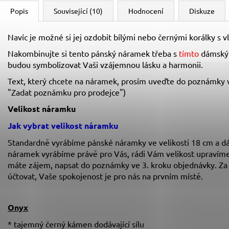
Popis
Související (10)
Hodnocení
Diskuze
Navíc je možné si jej ozdobit bílými nebo černými korálky s v
Nakombinujte si tento pánský náramek třeba s
tímto
dámským
budou symbolizovat Vaši vzájemnou lásku a harmonii.
Text, který chcete na náramek, prosím uveďte do poznámky ve
"Zadat poznámku pro prodejce")
Velikost náramku
Jak vybrat velikost
náramku
Standardně vyrábíme pánské náramky ve velikosti 18 cm a dám
náramek vyrábíme právě pro Vás, rádi Vám velikost upravíme 
máte zájem, napsat do poznámky ve 3. kroku objednávky. Z
účtovat, Vaše spokojenost je pro nás na prvním místě.
Onyx
* tajemný černý kámen dodávající sílu