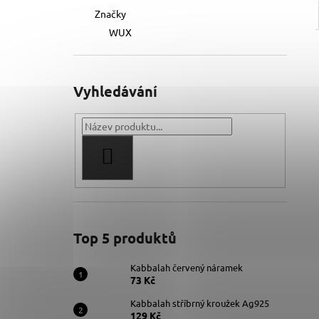
Značky
WUX
Vyhledávání
HLEDAT
Top 5 produktů
Kabbalah červený náramek
73 Kč
Kabbalah stříbrný kroužek Ag925
129 Kč