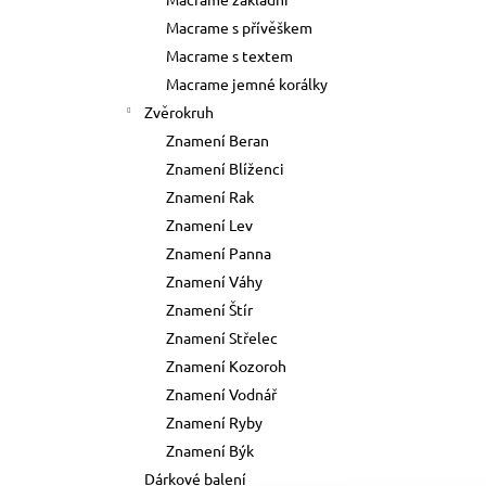
73 Kč
l
Macrame s přívěškem
Původně:
89 Kč
Macrame s textem
Macrame jemné korálky
Zvěrokruh
Znamení Beran
Znamení Blíženci
Znamení Rak
Znamení Lev
Znamení Panna
Znamení Váhy
Znamení Štír
Znamení Střelec
Znamení Kozoroh
Znamení Vodnář
Znamení Ryby
Znamení Býk
Dárkové balení