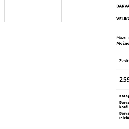
129 Kč
119 Kč
BARVA
Původně:
149 Kč
VELIK
Můžeme
Možnos
Zvolt
25
Měrn
cena:
Kate
Barv
korá
Barv
Inici