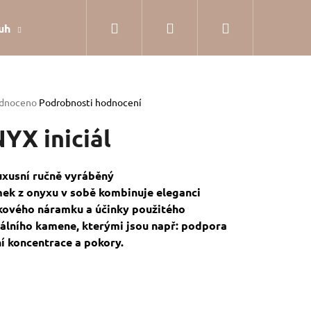
Hledat
Přihlášení
Nákupní
uh
Dárkové balení
Hodnocení obchodu
Jak
košík
rné
dnoceno
Podrobnosti hodnocení
cení
tu
YX iniciál
uxusní ručně vyráběný
ek z onyxu v sobě kombinuje eleganci
ček.
kového náramku a účinky použitého
álního kamene, kterými jsou např: podpora
ní koncentrace a pokory.
SILVER