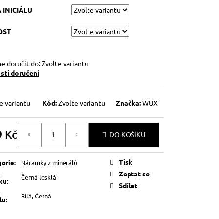
 INICIÁLU
OST
 doručit do:
Zvolte variantu
ti doručení
e variantu
Kód:
Zvolte variantu
Značka:
WUX
9 Kč
DO KOŠÍKU
á
Tisk
gorie
:
Náramky z minerálů
a
Zeptat se
Černá lesklá
lku
:
Sdílet
a
Bílá, Černá
álu
: