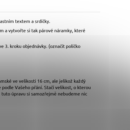
lastním textem a srdíčky.
 a vytvořte si tak párové náramky, které
 3. kroku objednávky. (označit políčko
ské ve velikosti 16 cm, ale jelikož každý
podle Vašeho přání. Stačí velikost, o kterou
a tuto úpravu si samozřejmě nebudeme nic