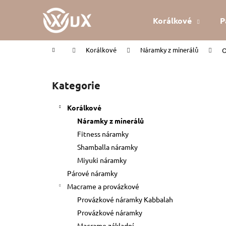
K
Přejít
na
o
Korálkové
P
obsah
Zpět
Zpět
š
do
do
í
Domů
Korálkové
Náramky z minerálů
O
k
obchodu
obchodu
P
o
Kategorie
Přeskočit
s
kategorie
t
Korálkové
r
Náramky z minerálů
a
Fitness náramky
n
Shamballa náramky
n
Miyuki náramky
í
Párové náramky
p
Macrame a provázkové
a
Provázkové náramky Kabbalah
n
Provázkové náramky
KABBALAH ČERVENÝ NÁRAMEK
e
Macrame základní