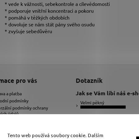
* vede k vážnosti, sebekontrole a cílevědomosti
* podporuje vnitřní koncentraci a pokoru
* pomáhá v těžkých obdobích
* dovoluje se nám stát pány svého osudu
* zvyšuje sebedůvěru
mace pro vás
Dotazník
Jak se Vám líbí náš e-s
va a platba
odní podmínky
Velmi pěkný
rzální podmínky ochrany
ích údajů
Ujde to
ybrat správnou velikost náramku
adat text pro náramek
Nelíbí se mi
Tento web používá soubory cookie. Dalším