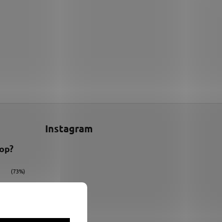
Instagram
hop?
(73%)
(9%)
(18%)