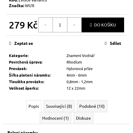
Značka:
WUX
279 Kč
DO KOŠÍKU
Měrná
cena:
Zeptat se
Sdílet
Kategorie
:
Znamení Vodnář
Povrchová úprava
:
Rhodium
Provázek
:
Nylonová příze
Šířka pletení náramku
:
4mm - 6mm
Tlouštka provázku
:
0,8mm - 1,2mm
Velikost šperku
:
12 x 22mm
Popis
Související (8)
Podobné (10)
Hodnocení (1)
Diskuze
Balení náramku