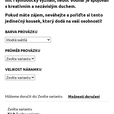
mít i symbolický význam, neboť Vodnář je spojován
č
u
s kreativním a nezávislým duchem.
j
Pokud máte zájem, neváhejte a pořiďte si tento
e
jedinečný kousek, který dodá na vaší osobnosti!
m
e
BARVA PROVÁZKU
HEMATITOVÉ
SRDÍČKO
PRŮMĚR PROVÁZKU
–
PORVÁZKOVÝ
NÁRAMEK
169
VELIKOST NÁRAMKU
Kč
Původně:
210
Kč
Můžeme doručit do:
Zvolte variantu
Možnosti doručení
Zvolte variantu
Kód:
Zvolte variantu