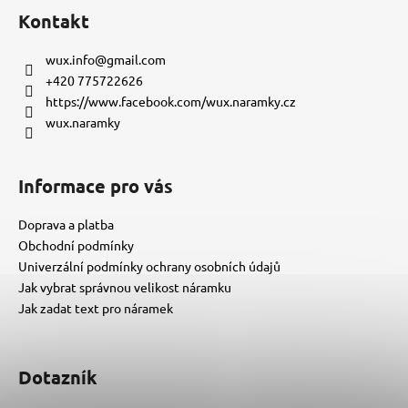
á
Kontakt
p
a
wux.info
@
gmail.com
t
+420 775722626
í
https://www.facebook.com/wux.naramky.cz
wux.naramky
Informace pro vás
Doprava a platba
Obchodní podmínky
Univerzální podmínky ochrany osobních údajů
Jak vybrat správnou velikost náramku
Jak zadat text pro náramek
Dotazník