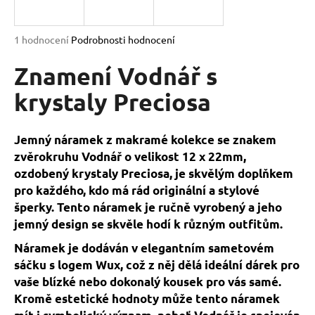
a
j
Průměrné
1 hodnocení
Podrobnosti hodnocení
í
hodnocení
produktu
Znamení Vodnář s
t
je
?
5,0
krystaly Preciosa
z
5
hvězdiček.
Jemný náramek z makramé kolekce se znakem
zvěrokruhu Vodnář o velikost 12 x 22mm,
HLEDAT
ozdobený krystaly Preciosa, je skvělým doplňkem
pro každého, kdo má rád originální a stylové
šperky. Tento náramek je ručně vyrobený a jeho
D
jemný design se skvěle hodí k různým outfitům.
o
Náramek je dodáván v elegantním sametovém
p
sáčku s logem Wux, což z něj dělá ideální dárek pro
o
vaše blízké nebo dokonalý kousek pro vás samé.
r
Kromě estetické hodnoty může tento náramek
u