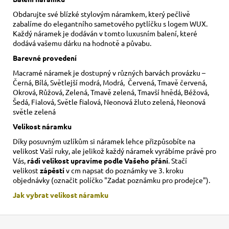
Obdarujte své blízké stylovým náramkem, který pečlivě
zabalíme do elegantního sametového pytlíčku s logem WUX.
Každý náramek je dodáván v tomto luxusním balení, které
dodává vašemu dárku na hodnotě a půvabu.
Barevné provedení
Macramé náramek je dostupný v různých barvách provázku –
Černá, Bílá, Světlejší modrá, Modrá, Červená, Tmavě červená,
Okrová, Růžová, Zelená, Tmavě zelená, Tmavší hnědá, Béžová,
Šedá, Fialová, Světle fialová, Neonová žluto zelená, Neonová
světle zelená
Velikost náramku
Díky posuvným uzlíkům si náramek lehce přizpůsobíte na
velikost Vaší ruky,
ale jelikož každý náramek vyrábíme právě pro
Vás,
rádi velikost upravíme podle Vašeho přání
. Stačí
velikost
zápěstí
v cm napsat do poznámky ve 3. kroku
objednávky (označit políčko "Zadat poznámku pro prodejce").
Jak vybrat velikost
náramku
Z