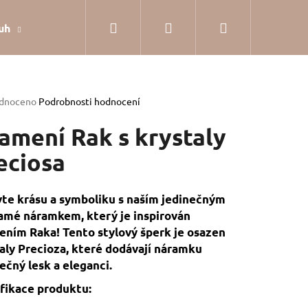
Hledat
Přihlášení
Nákupní
uh
Dárkové balení
Hodnocení obchodu
Jak
košík
rné
dnoceno
Podrobnosti hodnocení
cení
tu
amení Rak s krystaly
eciosa
ček.
te krásu a symboliku s naším jedinečným
mé náramkem, který je inspirován
ním Raka! Tento stylový šperk je osazen
aly Precioza, které dodávají náramku
ečný lesk a eleganci.
fikace produktu:
SILVER