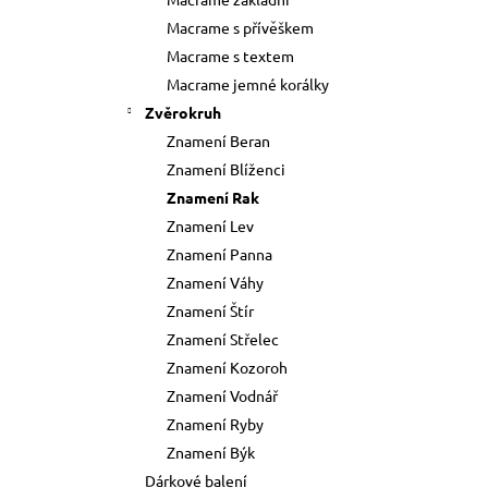
73 Kč
l
Macrame s přívěškem
Původně:
89 Kč
Macrame s textem
Macrame jemné korálky
Zvěrokruh
Znamení Beran
Znamení Blíženci
Znamení Rak
Znamení Lev
Znamení Panna
Znamení Váhy
Znamení Štír
Znamení Střelec
Znamení Kozoroh
Znamení Vodnář
Znamení Ryby
Znamení Býk
Dárkové balení