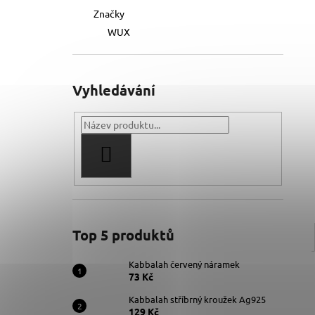
Značky
WUX
Vyhledávání
HLEDAT
Top 5 produktů
Kabbalah červený náramek
73 Kč
Kabbalah stříbrný kroužek Ag925
129 Kč