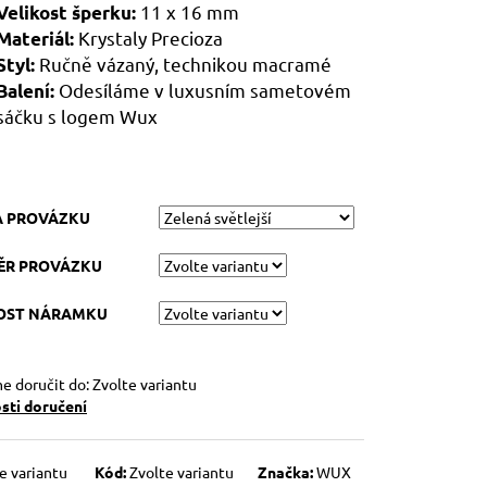
11 x 16 mm
Velikost šperku:
Krystaly Precioza
Materiál:
Ručně vázaný, technikou macramé
Styl:
Odesíláme v luxusním sametovém
Balení:
sáčku s logem Wux
A PROVÁZKU
ĚR PROVÁZKU
KOST NÁRAMKU
 doručit do:
Zvolte variantu
ti doručení
e variantu
Kód:
Zvolte variantu
Značka:
WUX