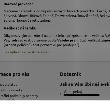
Barevné provedení
Macramé náramek je dostupný v různých barvách provázku – Černá, Bí
červená, Okrová, Růžová, Zelená, Tmavě zelená, Tmavší hnědá, Béžová,
zelená, Neonová světle zelená
Velikost náramku
Díky posuvným uzlíkům si náramek lehce přizpůsobíte na velikost Vaš
Vás,
rádi velikost upravíme podle Vašeho přání
. Stačí velikost
zápě
(označit políčko "Zadat poznámku pro prodejce").
Jak vybrat velikost
náramku
mace pro vás
Dotazník
Jak se Vám líbí náš e-s
va a platba
odní podmínky
Velmi pěkný
rzální podmínky ochrany
ích údajů
Ujde to
ybrat správnou velikost náramku