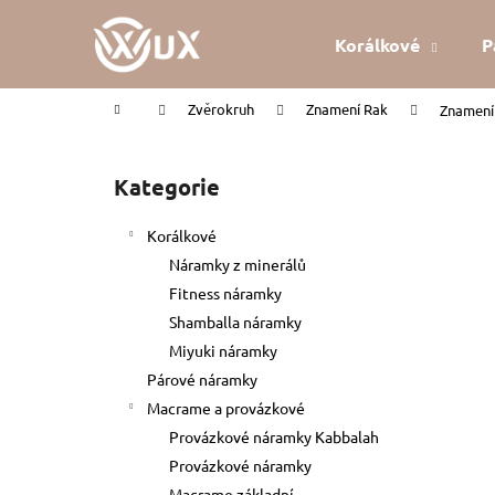
K
Přejít
na
o
Korálkové
P
obsah
Zpět
Zpět
š
do
do
í
Domů
Zvěrokruh
Znamení Rak
Znamení 
k
obchodu
obchodu
P
o
Kategorie
Přeskočit
s
kategorie
t
Korálkové
r
Náramky z minerálů
a
Fitness náramky
n
Shamballa náramky
n
Miyuki náramky
í
Párové náramky
p
Macrame a provázkové
a
Provázkové náramky Kabbalah
n
Provázkové náramky
KABBALAH ČERVENÝ NÁRAMEK
e
Macrame základní