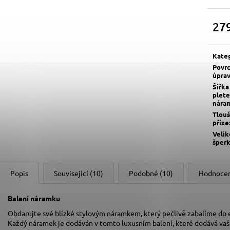
27
Měrn
cena:
Kate
Povr
úpra
Šířka
plete
nára
Tlou
příze
Velik
šper
Popis
Související (10)
Podobné (10)
Hodnoce
Balení náramku
Obdarujte své blízké stylovým náramkem, který pečlivě zabalíme do
Každý náramek je dodáván v tomto luxusním balení, které dodává va