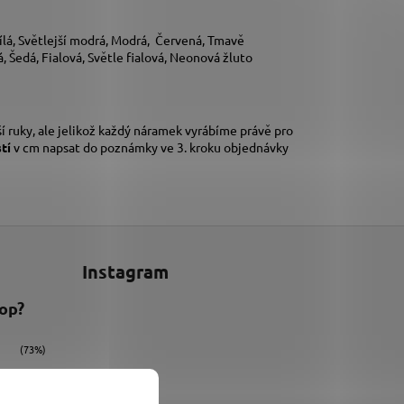
lá, Světlejší modrá, Modrá, Červená, Tmavě
 Šedá, Fialová, Světle fialová, Neonová žluto
í ruky,
ale jelikož každý náramek vyrábíme právě pro
stí
v cm napsat do poznámky ve 3. kroku objednávky
Instagram
hop?
(73%)
(9%)