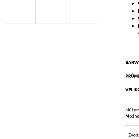
129 Kč
119 Kč
Původně:
149 Kč
BARV
PRŮM
VELI
Můžeme
Možnos
Zvolt