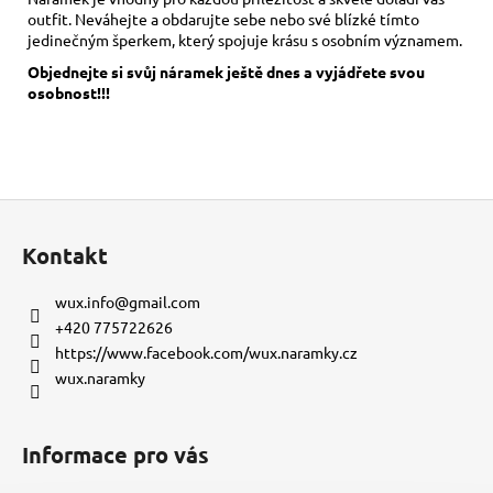
outfit. Neváhejte a obdarujte sebe nebo své blízké tímto
jedinečným šperkem, který spojuje krásu s osobním významem.
Objednejte si svůj náramek ještě dnes a vyjádřete svou
osobnost!!!
Z
á
Kontakt
p
a
wux.info
@
gmail.com
t
+420 775722626
í
https://www.facebook.com/wux.naramky.cz
wux.naramky
Informace pro vás