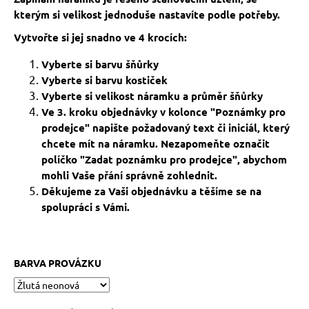
č
kterým si velikost jednoduše nastavíte podle potřeby.
u
j
Vytvořte si jej snadno ve 4 krocích:
e
m
Vyberte si barvu šňůrky
e
Vyberte si barvu kostiček
Vyberte si velikost náramku a průměr šňůrky
Ve 3. kroku objednávky v kolonce "Poznámky pro
NÁRAMEK
prodejce" napište požadovaný text či iniciál, který
BLÍŽENCI
chcete mít na náramku. Nezapomeňte označit
269
políčko "Zadat poznámku pro prodejce", abychom
Kč
mohli Vaše přání správně zohlednit.
Děkujeme za Vaši objednávku a těšíme se na
spolupráci s Vámi.
BARVA PROVÁZKU