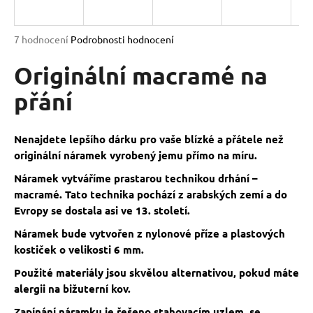
a
j
Průměrné
7 hodnocení
Podrobnosti hodnocení
í
hodnocení
produktu
Originální macramé na
t
je
?
5,0
přání
z
5
hvězdiček.
Nenajdete lepšího dárku pro vaše blízké a přátele než
originální náramek vyrobený jemu přímo na míru.
HLEDAT
Náramek vytváříme prastarou technikou drhání –
macramé. Tato technika pochází z arabských zemí a do
Evropy se dostala asi ve 13. století.
D
Náramek bude vytvořen z nylonové příze a plastových
o
kostiček o velikosti 6 mm.
p
o
Použité materiály jsou skvělou alternativou, pokud máte
r
alergii na bižuterní kov.
u
Zapínání náramku je řešeno stahovacím uzlem, se