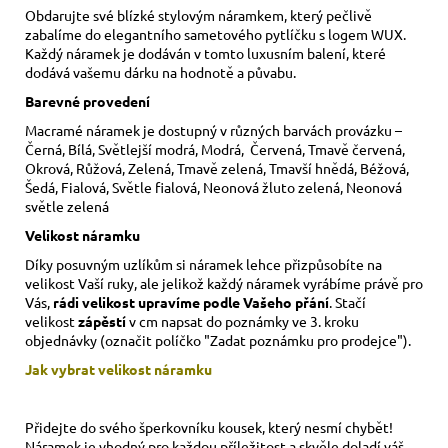
Obdarujte své blízké stylovým náramkem, který pečlivě
zabalíme do elegantního sametového pytlíčku s logem WUX.
Každý náramek je dodáván v tomto luxusním balení, které
dodává vašemu dárku na hodnotě a půvabu.
Barevné provedení
Macramé náramek je dostupný v různých barvách provázku –
Černá, Bílá, Světlejší modrá, Modrá, Červená, Tmavě červená,
Okrová, Růžová, Zelená, Tmavě zelená, Tmavší hnědá, Béžová,
Šedá, Fialová, Světle fialová, Neonová žluto zelená, Neonová
světle zelená
Velikost náramku
Díky posuvným uzlíkům si náramek lehce přizpůsobíte na
velikost Vaší ruky,
ale jelikož každý náramek vyrábíme právě pro
Vás,
rádi velikost upravíme podle Vašeho přání
. Stačí
velikost
zápěstí
v cm napsat do poznámky ve 3. kroku
objednávky (označit políčko "Zadat poznámku pro prodejce").
Jak vybrat velikost
náramku
Přidejte do svého šperkovníku kousek, který nesmí chybět!
Náramek je vhodný pro každou příležitost a skvěle doladí váš