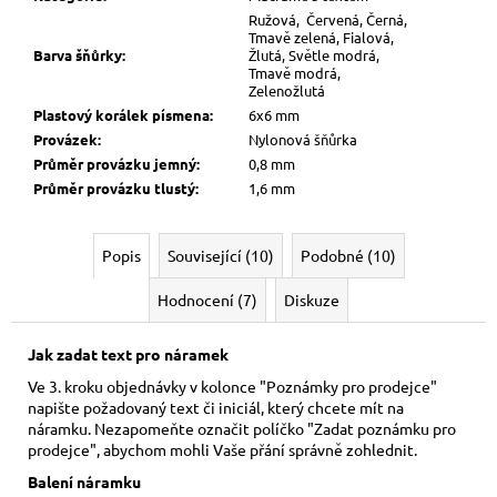
Ružová, Červená, Černá,
Tmavě zelená, Fialová,
Barva šňůrky
:
Žlutá, Světle modrá,
Tmavě modrá,
Zelenožlutá
Plastový korálek písmena
:
6x6 mm
Provázek
:
Nylonová šňůrka
Průměr provázku jemný
:
0,8 mm
Průměr provázku tlustý
:
1,6 mm
Popis
Související (10)
Podobné (10)
Hodnocení (7)
Diskuze
Jak zadat text pro náramek
Ve 3. kroku objednávky v kolonce "Poznámky pro prodejce"
napište požadovaný text či iniciál, který chcete mít na
náramku. Nezapomeňte označit políčko "Zadat poznámku pro
prodejce", abychom mohli Vaše přání správně zohlednit.
Balení náramku