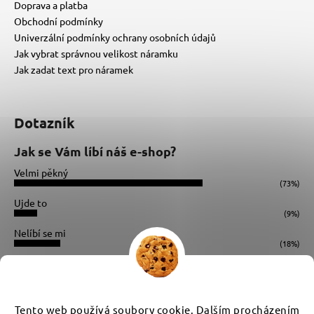
Doprava a platba
Obchodní podmínky
Univerzální podmínky ochrany osobních údajů
Jak vybrat správnou velikost náramku
Jak zadat text pro náramek
Dotazník
Jak se Vám líbí náš e-shop?
Velmi pěkný
(73%)
Ujde to
(9%)
Nelíbí se mi
(18%)
Počet hlasů:
34
Instagram
Tento web používá soubory cookie. Dalším procházením