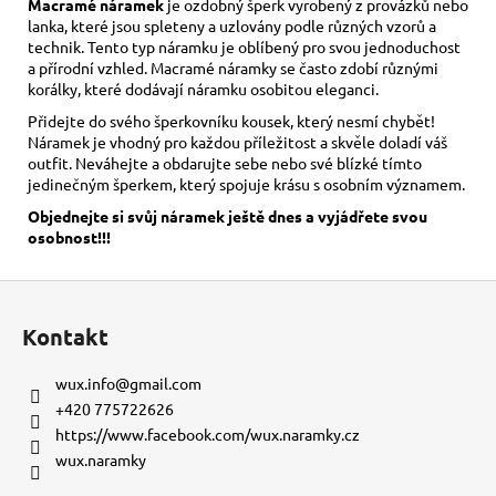
Macramé náramek
je ozdobný šperk vyrobený z provázků nebo
lanka, které jsou spleteny a uzlovány podle různých vzorů a
technik. Tento typ náramku je oblíbený pro svou jednoduchost
a přírodní vzhled. Macramé náramky se často zdobí různými
korálky, které dodávají náramku osobitou eleganci.
Přidejte do svého šperkovníku kousek, který nesmí chybět!
Náramek je vhodný pro každou příležitost a skvěle doladí váš
outfit. Neváhejte a obdarujte sebe nebo své blízké tímto
jedinečným šperkem, který spojuje krásu s osobním významem.
Objednejte si svůj náramek ještě dnes a vyjádřete svou
osobnost!!!
Z
á
Kontakt
p
a
wux.info
@
gmail.com
t
+420 775722626
í
https://www.facebook.com/wux.naramky.cz
wux.naramky