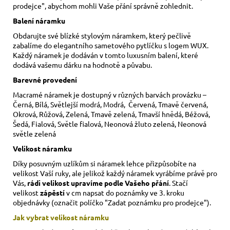
prodejce", abychom mohli Vaše přání správně zohlednit.
Balení náramku
Obdarujte své blízké stylovým náramkem, který pečlivě
zabalíme do elegantního sametového pytlíčku s logem WUX.
Každý náramek je dodáván v tomto luxusním balení, které
dodává vašemu dárku na hodnotě a půvabu.
Barevné provedení
Macramé náramek je dostupný v různých barvách provázku –
Černá, Bílá, Světlejší modrá, Modrá, Červená, Tmavě červená,
Okrová, Růžová, Zelená, Tmavě zelená, Tmavší hnědá, Béžová,
Šedá, Fialová, Světle fialová, Neonová žluto zelená, Neonová
světle zelená
Velikost náramku
Díky posuvným uzlíkům si náramek lehce přizpůsobíte na
velikost Vaší ruky,
ale jelikož každý náramek vyrábíme právě pro
Vás,
rádi velikost upravíme podle Vašeho přání
. Stačí
velikost
zápěstí
v cm napsat do poznámky ve 3. kroku
objednávky (označit políčko "Zadat poznámku pro prodejce").
Jak vybrat velikost
náramku