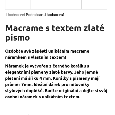
a
j
Průměrné
1 hodnocení
Podrobnosti hodnocení
í
hodnocení
produktu
Macrame s textem zlaté
t
je
?
5,0
písmo
z
5
hvězdiček.
Ozdobte své zápěstí unikátním macrame
náramkem s vlastním textem!
HLEDAT
Náramek je vytvořen z černého korálku s
elegantními písmeny zlaté barvy. Jeho jemné
pletení má šířku 4 mm. Korálky s písmeny mají
D
průměr 7mm. Ideální dárek pro milovníky
o
stylových doplňků. Buďte originální a dejte si svůj
p
osobní náramek s unikátním textem.
o
r
u