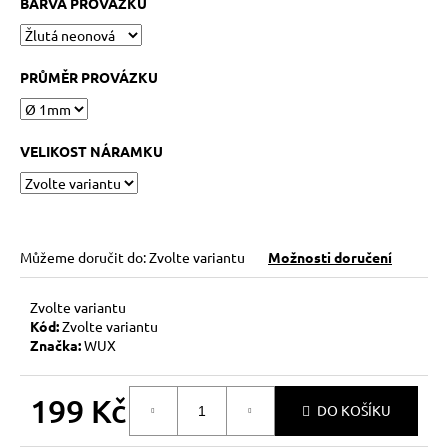
č
BARVA PROVÁZKU
u
j
e
PRŮMĚR PROVÁZKU
m
e
VELIKOST NÁRAMKU
NÁRAMEK
BLÍŽENCI
269
Kč
Můžeme doručit do:
Zvolte variantu
Možnosti doručení
Zvolte variantu
Kód:
Zvolte variantu
Značka:
WUX
199 Kč
DO KOŠÍKU
Měrná