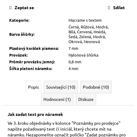
cena:
Zeptat se
Sdílet
Kategorie
:
Macrame s textem
Černá, Růžová, Modrá,
Bílá, Červená, Hnědá,
Barva šňůrky
:
Šedá, Zelená, Modrá,
Okrová, Neonová
Plastový korálek písmena
:
7 mm
Provázek
:
Nylonová šňůrka
Průměr provázku jemný
:
0,8 mm
Šířka pletení náramku
:
4 mm
Popis
Související (10)
Podobné (10)
Hodnocení (1)
Diskuze
Jak zadat text pro náramek
Ve 3. kroku objednávky v kolonce "Poznámky pro prodejce"
napište požadovaný text či iniciál, který chcete mít na
náramku. Nezapomeňte označit políčko "Zadat poznámku pro