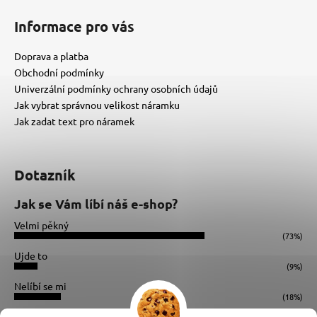
Informace pro vás
Doprava a platba
Obchodní podmínky
Univerzální podmínky ochrany osobních údajů
Jak vybrat správnou velikost náramku
Jak zadat text pro náramek
Dotazník
Jak se Vám líbí náš e-shop?
Velmi pěkný
(73%)
Ujde to
(9%)
Nelíbí se mi
(18%)
Počet hlasů:
34