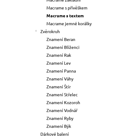
73 Kč
l
Macrame s přívěškem
Původně:
89 Kč
Macrame s textem
Macrame jemné korálky
Zvěrokruh
Znamení Beran
Znamení Blíženci
Znamení Rak
Znamení Lev
Znamení Panna
Znamení Váhy
Znamení Štír
Znamení Střelec
Znamení Kozoroh
Znamení Vodnář
Znamení Ryby
Znamení Býk
Dárkové balení