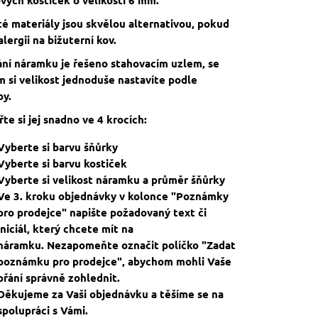
té materiály jsou skvělou alternativou, pokud
lergii na bižuterní kov.
ání náramku je řešeno stahovacím uzlem, se
 si velikost jednoduše nastavíte podle
by.
te si jej snadno ve 4 krocích:
Vyberte si barvu šňůrky
Vyberte si barvu kostiček
Vyberte si velikost náramku a průměr šňůrky
Ve 3. kroku objednávky v kolonce "Poznámky
pro prodejce" napište požadovaný text či
iniciál, který chcete mít na
náramku. Nezapomeňte označit políčko "Zadat
poznámku pro prodejce", abychom mohli Vaše
přání správně zohlednit.
Děkujeme za Vaši objednávku a těšíme se na
spolupráci s Vámi.