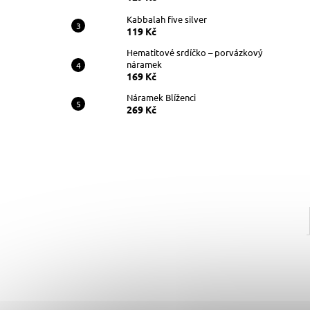
Kabbalah five silver
119 Kč
Hematitové srdíčko – porvázkový
náramek
169 Kč
Náramek Blíženci
269 Kč