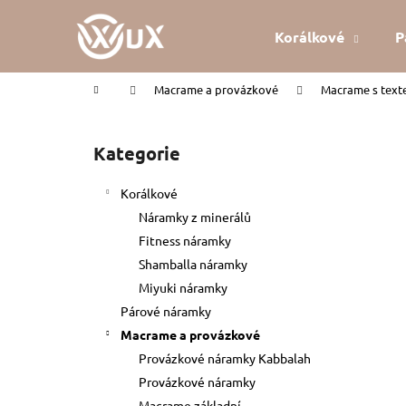
K
Přejít
na
o
Korálkové
P
obsah
Zpět
Zpět
š
do
do
í
Domů
Macrame a provázkové
Macrame s tex
k
obchodu
obchodu
P
o
Kategorie
Přeskočit
s
kategorie
t
Korálkové
r
Náramky z minerálů
a
Fitness náramky
n
Shamballa náramky
n
Miyuki náramky
í
Párové náramky
p
Macrame a provázkové
a
Provázkové náramky Kabbalah
n
Provázkové náramky
KABBALAH ČERVENÝ NÁRAMEK
e
Macrame základní