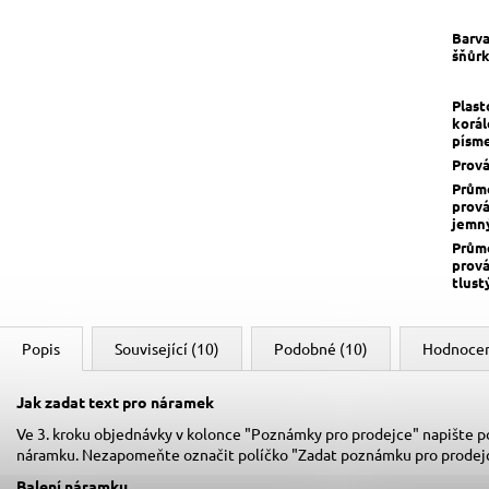
Barv
šňůr
Plast
korá
písm
Prov
Prům
prov
jemn
Prům
prov
tlust
Popis
Související (10)
Podobné (10)
Hodnocen
Jak zadat text pro náramek
Ve 3. kroku objednávky v kolonce "Poznámky pro prodejce" napište pož
náramku. Nezapomeňte označit políčko "Zadat poznámku pro prodejc
Balení náramku