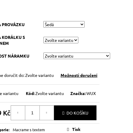
A PROVÁZKU
 KORÁLKU S
ENEM
KOST NÁRAMKU
 doručit do:
Zvolte variantu
Možnosti doručení
e variantu
Kód:
Zvolte variantu
Značka:
WUX
9 Kč
DO KOŠÍKU
á
Tisk
gorie
:
Macrame s textem