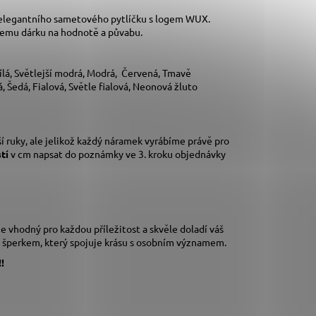
 elegantního sametového pytlíčku s logem WUX.
šemu dárku na hodnotě a půvabu.
lá, Světlejší modrá, Modrá, Červená, Tmavě
 Šedá, Fialová, Světle fialová, Neonová žluto
í ruky,
ale jelikož každý náramek vyrábíme právě pro
stí
v cm napsat do poznámky ve 3. kroku objednávky
 vhodný pro každou příležitost a skvěle doladí váš
m šperkem, který spojuje krásu s osobním významem.
!