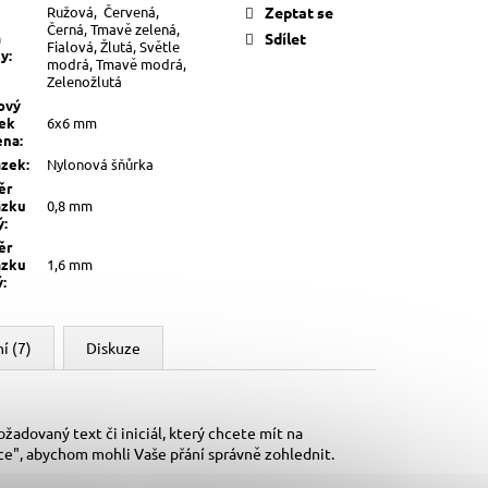
Ružová, Červená,
Zeptat se
Černá, Tmavě zelená,
a
Sdílet
Fialová, Žlutá, Světle
ky
:
modrá, Tmavě modrá,
Zelenožlutá
ový
lek
6x6 mm
ena
:
ázek
:
Nylonová šňůrka
ěr
ázku
0,8 mm
ý
:
ěr
ázku
1,6 mm
ý
:
í (7)
Diskuze
adovaný text či iniciál, který chcete mít na
e", abychom mohli Vaše přání správně zohlednit.