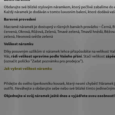
Obdarujte své blízké stylovým náramkem, který pečlivě zabalíme do
Každý náramek je dodáván v tomto luxusním balení, které dodává va
Barevné provedení
Macramé náramek je dostupný v různých barvách provázku – Černá, Bí
červená, Okrová, Růžová, Zelená, Tmavě zelená, Tmavší hnědá, Béžová,
zelená, Neonová světle zelená
Velikost náramku
Díky posuvným uzlíkům si náramek lehce přizpůsobíte na velikost Vaš
Vás,
rádi velikost upravíme podle Vašeho přání
. Stačí velikost
zápě
(označit políčko "Zadat poznámku pro prodejce").
Jak vybrat velikost
náramku
Přidejte do svého šperkovníku kousek, který nesmí chybět! Náramek je
outfit. Neváhejte a obdarujte sebe nebo své blízké tímto jedinečný
Objednejte si svůj náramek ještě dnes a vyjádřete svou osobnost!!