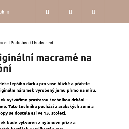
Hledat
Přihlášení
Nákupní
uh
Dárkové balení
Hodnocení obchodu
Jak
košík
rné
ocení
Podrobnosti hodnocení
cení
tu
iginální macramé na
ání
ček.
ete lepšího dárku pro vaše blízké a přátele
riginální náramek vyrobený jemu přímo na míru.
ek vytváříme prastarou technikou drhání –
mé. Tato technika pochází z arabských zemí a
opy se dostala asi ve 13. století.
ek bude vytvořen z nylonové příze a
SILVER
vých kostiček o velikosti 6 mm.