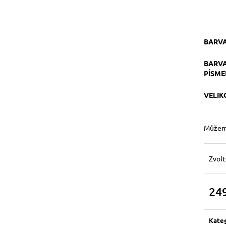
BARV
BARVA
PÍSM
VELI
Můžeme
Zvolt
24
Měrn
cena:
Kate