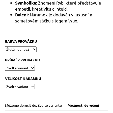
č
Znamení Ryb, které představuje
Symbolika:
u
empatii, kreativitu a intuici.
j
Náramek je dodáván v luxusním
Balení:
e
sametovém sáčku s logem Wux.
m
e
BARVA PROVÁZKU
KABBALAH
FIVE
SILVER
119
PRŮMĚR PROVÁZKU
Kč
Původně:
149
Kč
VELIKOST NÁRAMKU
Můžeme doručit do:
Zvolte variantu
Možnosti doručení