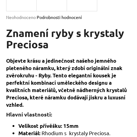
a
j
Průměrné
Neohodnoceno
Podrobnosti hodnocení
í
hodnocení
produktu
Znamení ryby s krystaly
t
je
?
0,0
Preciosa
z
5
hvězdiček.
Objevte krásu a jedinečnost našeho jemného
pleteného náramku, který zdobí originální znak
HLEDAT
zvěrokruhu - Ryby. Tento elegantní kousek je
perfektní kombinací uměleckého designu a
kvalitních materiálů, včetně nádherných krystalů
D
Preciosa, které náramku dodávají jiskru a luxusní
o
vzhled.
p
Hlavní vlastnosti:
o
r
Velikost přívěšku: 15mm
u
Rhodium s
krystaly Preciosa.
Materiál: