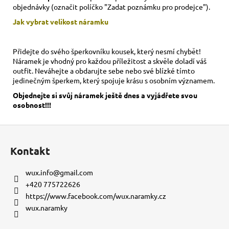
objednávky (označit políčko "Zadat poznámku pro prodejce").
Jak vybrat velikost
náramku
Přidejte do svého šperkovníku kousek, který nesmí chybět!
Náramek je vhodný pro každou příležitost a skvěle doladí váš
outfit. Neváhejte a obdarujte sebe nebo své blízké tímto
jedinečným šperkem, který spojuje krásu s osobním významem.
Objednejte si svůj náramek ještě dnes a vyjádřete svou
osobnost!!!
Z
á
Kontakt
p
a
wux.info
@
gmail.com
t
+420 775722626
í
https://www.facebook.com/wux.naramky.cz
wux.naramky