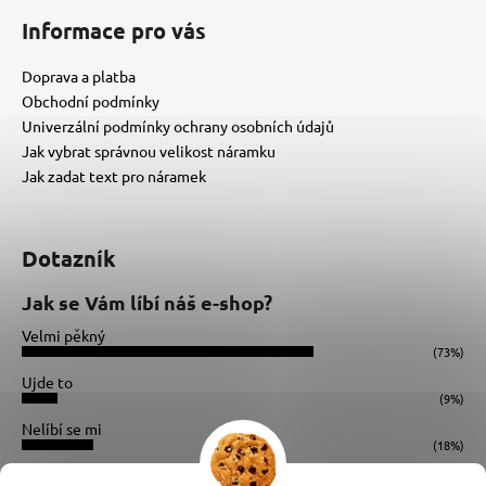
Informace pro vás
Doprava a platba
Obchodní podmínky
Univerzální podmínky ochrany osobních údajů
Jak vybrat správnou velikost náramku
Jak zadat text pro náramek
Dotazník
Jak se Vám líbí náš e-shop?
Velmi pěkný
(73%)
Ujde to
(9%)
Nelíbí se mi
(18%)
Počet hlasů:
34