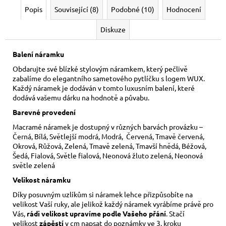
Popis
Související (8)
Podobné (10)
Hodnocení
Diskuze
Balení náramku
Obdarujte své blízké stylovým náramkem, který pečlivě
zabalíme do elegantního sametového pytlíčku s logem WUX.
Každý náramek je dodáván v tomto luxusním balení, které
dodává vašemu dárku na hodnotě a půvabu.
Barevné provedení
Macramé náramek je dostupný v různých barvách provázku –
Černá, Bílá, Světlejší modrá, Modrá, Červená, Tmavě červená,
Okrová, Růžová, Zelená, Tmavě zelená, Tmavší hnědá, Béžová,
Šedá, Fialová, Světle fialová, Neonová žluto zelená, Neonová
světle zelená
Velikost náramku
Díky posuvným uzlíkům si náramek lehce přizpůsobíte na
velikost Vaší ruky,
ale jelikož každý náramek vyrábíme právě pro
Vás,
rádi velikost upravíme podle Vašeho přání
. Stačí
velikost
zápěstí
v cm napsat do poznámky ve 3. kroku