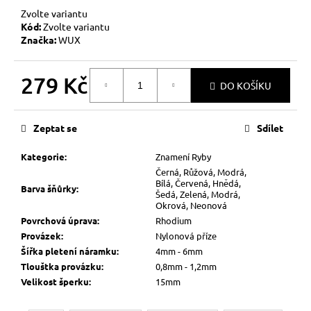
Zvolte variantu
Kód:
Zvolte variantu
Značka:
WUX
279 Kč
DO KOŠÍKU
Měrná
cena:
Zeptat se
Sdílet
Kategorie
:
Znamení Ryby
Černá, Růžová, Modrá,
Bílá, Červená, Hnědá,
Barva šňůrky
:
Šedá, Zelená, Modrá,
Okrová, Neonová
Povrchová úprava
:
Rhodium
Provázek
:
Nylonová příze
Šířka pletení náramku
:
4mm - 6mm
Tlouštka provázku
:
0,8mm - 1,2mm
Velikost šperku
:
15mm