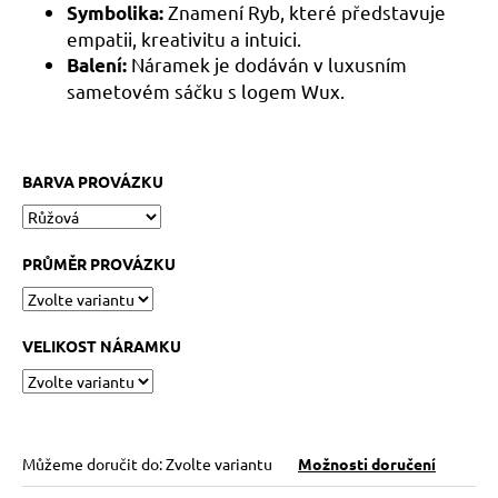
č
Znamení Ryb, které představuje
Symbolika:
u
empatii, kreativitu a intuici.
j
Náramek je dodáván v luxusním
Balení:
e
sametovém sáčku s logem Wux.
m
e
BARVA PROVÁZKU
KABBALAH
FIVE
SILVER
119
PRŮMĚR PROVÁZKU
Kč
Původně:
149
Kč
VELIKOST NÁRAMKU
Můžeme doručit do:
Zvolte variantu
Možnosti doručení