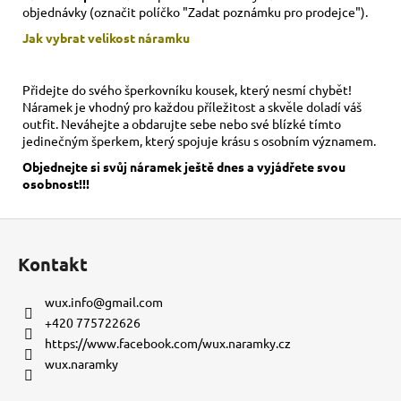
objednávky (označit políčko "Zadat poznámku pro prodejce").
Jak vybrat velikost
náramku
Přidejte do svého šperkovníku kousek, který nesmí chybět!
Náramek je vhodný pro každou příležitost a skvěle doladí váš
outfit. Neváhejte a obdarujte sebe nebo své blízké tímto
jedinečným šperkem, který spojuje krásu s osobním významem.
Objednejte si svůj náramek ještě dnes a vyjádřete svou
osobnost!!!
Z
á
Kontakt
p
a
wux.info
@
gmail.com
t
+420 775722626
í
https://www.facebook.com/wux.naramky.cz
wux.naramky