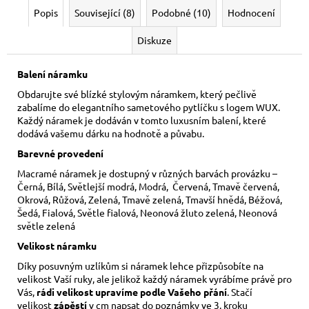
Popis
Související (8)
Podobné (10)
Hodnocení
Diskuze
Balení náramku
Obdarujte své blízké stylovým náramkem, který pečlivě
zabalíme do elegantního sametového pytlíčku s logem WUX.
Každý náramek je dodáván v tomto luxusním balení, které
dodává vašemu dárku na hodnotě a půvabu.
Barevné provedení
Macramé náramek je dostupný v různých barvách provázku –
Černá, Bílá, Světlejší modrá, Modrá, Červená, Tmavě červená,
Okrová, Růžová, Zelená, Tmavě zelená, Tmavší hnědá, Béžová,
Šedá, Fialová, Světle fialová, Neonová žluto zelená, Neonová
světle zelená
Velikost náramku
Díky posuvným uzlíkům si náramek lehce přizpůsobíte na
velikost Vaší ruky,
ale jelikož každý náramek vyrábíme právě pro
Vás,
rádi velikost upravíme podle Vašeho přání
. Stačí
velikost
zápěstí
v cm napsat do poznámky ve 3. kroku