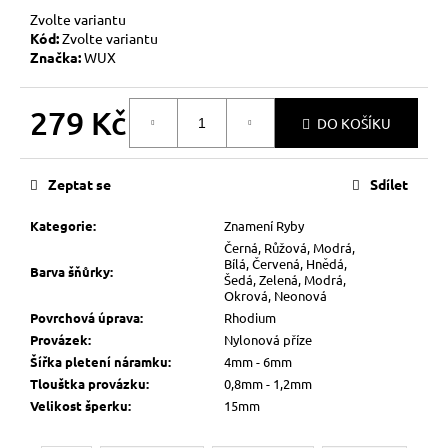
Zvolte variantu
Kód:
Zvolte variantu
Značka:
WUX
279 Kč
DO KOŠÍKU
Měrná
cena:
Zeptat se
Sdílet
Kategorie
:
Znamení Ryby
Černá, Růžová, Modrá,
Bílá, Červená, Hnědá,
Barva šňůrky
:
Šedá, Zelená, Modrá,
Okrová, Neonová
Povrchová úprava
:
Rhodium
Provázek
:
Nylonová příze
Šířka pletení náramku
:
4mm - 6mm
Tlouštka provázku
:
0,8mm - 1,2mm
Velikost šperku
:
15mm