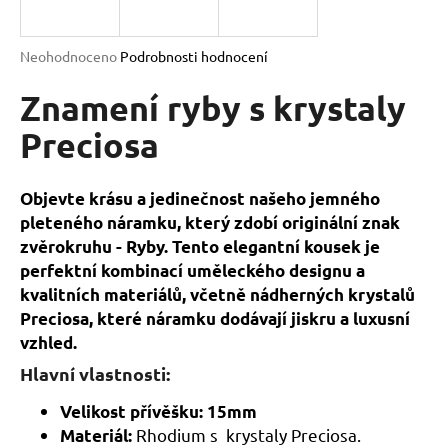
a
j
Průměrné
Neohodnoceno
Podrobnosti hodnocení
í
hodnocení
produktu
Znamení ryby s krystaly
t
je
?
0,0
Preciosa
z
5
hvězdiček.
Objevte krásu a jedinečnost našeho jemného
pleteného náramku, který zdobí originální znak
HLEDAT
zvěrokruhu - Ryby. Tento elegantní kousek je
perfektní kombinací uměleckého designu a
kvalitních materiálů, včetně nádherných krystalů
D
Preciosa, které náramku dodávají jiskru a luxusní
o
vzhled.
p
Hlavní vlastnosti:
o
r
Velikost přívěšku: 15mm
u
Rhodium s
krystaly Preciosa.
Materiál: