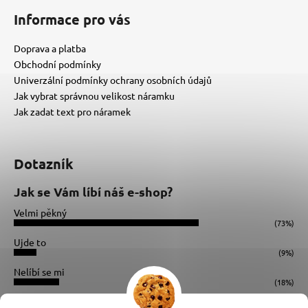
Informace pro vás
Doprava a platba
Obchodní podmínky
Univerzální podmínky ochrany osobních údajů
Jak vybrat správnou velikost náramku
Jak zadat text pro náramek
Dotazník
Jak se Vám líbí náš e-shop?
Velmi pěkný
(73%)
Ujde to
(9%)
Nelíbí se mi
(18%)
Počet hlasů:
34