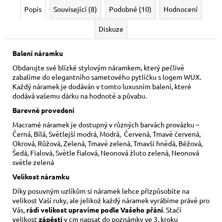
Popis
Související (8)
Podobné (10)
Hodnocení
Diskuze
Balení náramku
Obdarujte své blízké stylovým náramkem, který pečlivě
zabalíme do elegantního sametového pytlíčku s logem WUX.
Každý náramek je dodáván v tomto luxusním balení, které
dodává vašemu dárku na hodnotě a půvabu.
Barevné provedení
Macramé náramek je dostupný v různých barvách provázku –
Černá, Bílá, Světlejší modrá, Modrá, Červená, Tmavě červená,
Okrová, Růžová, Zelená, Tmavě zelená, Tmavší hnědá, Béžová,
Šedá, Fialová, Světle fialová, Neonová žluto zelená, Neonová
světle zelená
Velikost náramku
Díky posuvným uzlíkům si náramek lehce přizpůsobíte na
velikost Vaší ruky,
ale jelikož každý náramek vyrábíme právě pro
Vás,
rádi velikost upravíme podle Vašeho přání
. Stačí
velikost
zápěstí
v cm napsat do poznámky ve 3. kroku