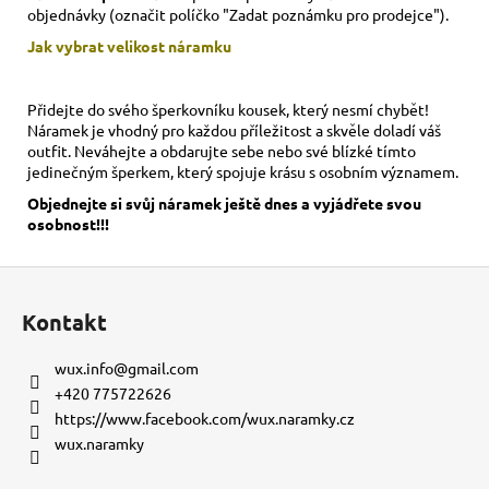
objednávky (označit políčko "Zadat poznámku pro prodejce").
Jak vybrat velikost
náramku
Přidejte do svého šperkovníku kousek, který nesmí chybět!
Náramek je vhodný pro každou příležitost a skvěle doladí váš
outfit. Neváhejte a obdarujte sebe nebo své blízké tímto
jedinečným šperkem, který spojuje krásu s osobním významem.
Objednejte si svůj náramek ještě dnes a vyjádřete svou
osobnost!!!
Z
á
Kontakt
p
a
wux.info
@
gmail.com
t
+420 775722626
í
https://www.facebook.com/wux.naramky.cz
wux.naramky