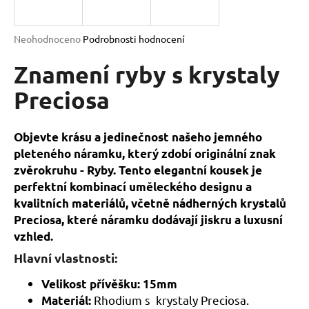
a
j
Průměrné
Neohodnoceno
Podrobnosti hodnocení
í
hodnocení
produktu
Znamení ryby s krystaly
t
je
?
0,0
Preciosa
z
5
hvězdiček.
Objevte krásu a jedinečnost našeho jemného
pleteného náramku, který zdobí originální znak
HLEDAT
zvěrokruhu - Ryby. Tento elegantní kousek je
perfektní kombinací uměleckého designu a
kvalitních materiálů, včetně nádherných krystalů
D
Preciosa, které náramku dodávají jiskru a luxusní
o
vzhled.
p
Hlavní vlastnosti:
o
r
Velikost přívěšku: 15mm
u
Rhodium s
krystaly Preciosa.
Materiál: