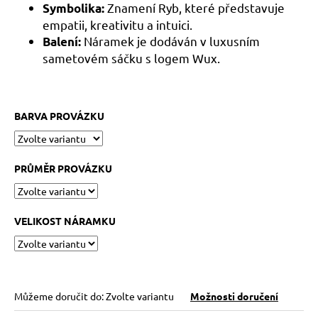
č
Znamení Ryb, které představuje
Symbolika:
u
empatii, kreativitu a intuici.
j
Náramek je dodáván v luxusním
Balení:
e
sametovém sáčku s logem Wux.
m
e
BARVA PROVÁZKU
KABBALAH
STŘÍBRNÝ
KROUŽEK
AG925
PRŮMĚR PROVÁZKU
129
Kč
VELIKOST NÁRAMKU
Můžeme doručit do:
Zvolte variantu
Možnosti doručení