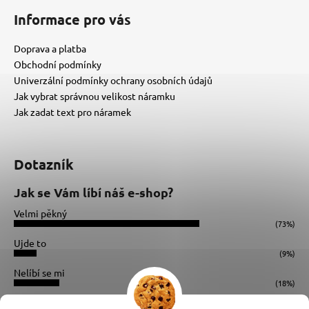
Informace pro vás
Doprava a platba
Obchodní podmínky
Univerzální podmínky ochrany osobních údajů
Jak vybrat správnou velikost náramku
Jak zadat text pro náramek
Dotazník
Jak se Vám líbí náš e-shop?
Velmi pěkný
(73%)
Ujde to
(9%)
Nelíbí se mi
(18%)
Počet hlasů:
34