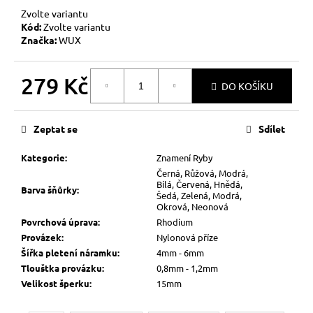
Zvolte variantu
Kód:
Zvolte variantu
Značka:
WUX
279 Kč
DO KOŠÍKU
Měrná
cena:
Zeptat se
Sdílet
Kategorie
:
Znamení Ryby
Černá, Růžová, Modrá,
Bílá, Červená, Hnědá,
Barva šňůrky
:
Šedá, Zelená, Modrá,
Okrová, Neonová
Povrchová úprava
:
Rhodium
Provázek
:
Nylonová příze
Šířka pletení náramku
:
4mm - 6mm
Tlouštka provázku
:
0,8mm - 1,2mm
Velikost šperku
:
15mm