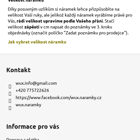
Díky posuvným uzlíkům si náramek lehce přizpůsobíte na
velikost Vaší ruky,
ale jelikož každý náramek vyrábíme právě pro
Vás,
rádi velikost upravíme podle Vašeho přání
. Stačí
velikost
zápěstí
v cm napsat do poznámky ve 3. kroku
objednávky (označit políčko "Zadat poznámku pro prodejce").
Jak vybrat velikost
náramku
Z
á
Kontakt
p
a
wux.info
@
gmail.com
t
+420 775722626
í
https://www.facebook.com/wux.naramky.cz
wux.naramky
Informace pro vás
Doprava a platba