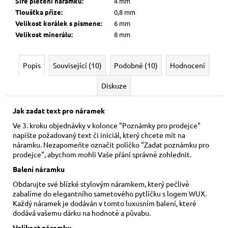
Šíře pletení náramku
:
4 mm
Tloušťka příze
:
0,8 mm
Velikost korálek s pismene
:
6 mm
Velikost minerálu
:
8 mm
Popis
Související (10)
Podobné (10)
Hodnocení
Diskuze
Jak zadat text pro náramek
Ve 3. kroku objednávky v kolonce "Poznámky pro prodejce"
napište požadovaný text či iniciál, který chcete mít na
náramku. Nezapomeňte označit políčko "Zadat poznámku pro
prodejce", abychom mohli Vaše přání správně zohlednit.
Balení náramku
Obdarujte své blízké stylovým náramkem, který pečlivě
zabalíme do elegantního sametového pytlíčku s logem WUX.
Každý náramek je dodáván v tomto luxusním balení, které
dodává vašemu dárku na hodnotě a půvabu.
Velikost náramku