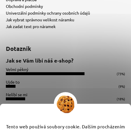
Obchodní podmínky
Univerzální podmínky ochrany osobních údajů
Jak vybrat správnou velikost náramku
Jak zadat text pro náramek
Dotazník
Jak se Vám líbí náš e-shop?
Velmi pěkný
(73%)
Ujde to
(9%)
Nelíbí se mi
(18%)
Počet hlasů:
34
Instagram
Tento web používá soubory cookie. Dalším procházením