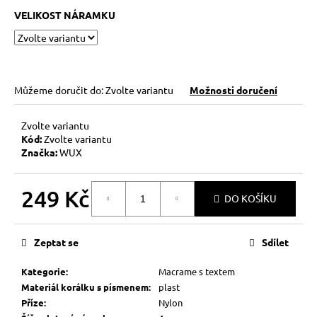
č
VELIKOST NÁRAMKU
u
j
e
m
e
Můžeme doručit do:
Zvolte variantu
Možnosti doručení
HEMATITOVÉ
Zvolte variantu
SRDÍČKO
Kód:
Zvolte variantu
–
Značka:
WUX
PORVÁZKOVÝ
NÁRAMEK
169
249 Kč
DO KOŠÍKU
Kč
Původně:
Měrná
210
cena:
Kč
Zeptat se
Sdílet
Kategorie
:
Macrame s textem
Materiál korálku s písmenem
:
plast
Příze
:
Nylon