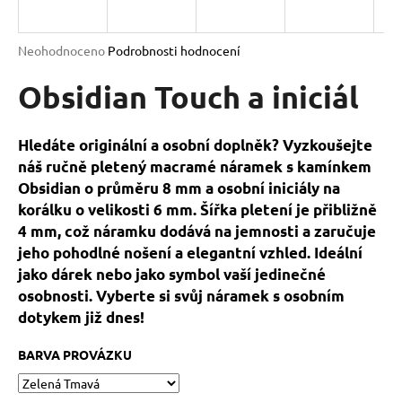
a
j
Průměrné
Neohodnoceno
Podrobnosti hodnocení
í
hodnocení
produktu
Obsidian Touch a iniciál
t
je
?
0,0
z
Hledáte originální a osobní doplněk? Vyzkoušejte
5
náš ručně pletený macramé náramek s kamínkem
hvězdiček.
Obsidian o průměru 8 mm a osobní iniciály na
korálku o velikosti 6 mm. Šířka pletení je přibližně
HLEDAT
4 mm, což náramku dodává na jemnosti a zaručuje
jeho pohodlné nošení a elegantní vzhled. Ideální
jako dárek nebo jako symbol vaší jedinečné
D
osobnosti. Vyberte si svůj náramek s osobním
o
dotykem již dnes!
p
o
BARVA PROVÁZKU
r
u