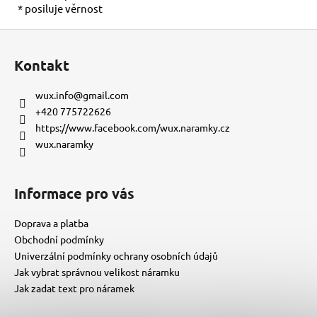
* posiluje věrnost
Z
á
Kontakt
p
a
wux.info
@
gmail.com
t
+420 775722626
í
https://www.facebook.com/wux.naramky.cz
wux.naramky
Informace pro vás
Doprava a platba
Obchodní podmínky
Univerzální podmínky ochrany osobních údajů
Jak vybrat správnou velikost náramku
Jak zadat text pro náramek