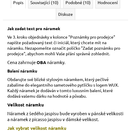
Popis
Související (10)
Podobné (10)
Hodnocení
Diskuze
Jak zadat text pro náramek
Ve 3. kroku objednávky v kolonce "Poznámky pro prodejce"
napište požadovaný text či iniciál, který chcete mít na
náramku. Nezapomeňte označit políčko "Zadat poznámku pro
prodejce", abychom mohli Vaše přání správně zohlednit.
Cena zahrnuje
OBA
náramky.
Balení náramku
Obdarujte své blízké stylovým náramkem, který pečlivě
zabalíme do elegantního sametového pytlíčku s logem WUX.
Každý náramek je dodáván v tomto luxusním balení, které
dodává vašemu dárku na hodnotě a půvabu.
Velikost náramku
Náramek z šedého jaspisu bude vyroben v pánské velikosti
a náramek z picasso jaspisu v dámské velikost.
Jak vybrat velikost náramku