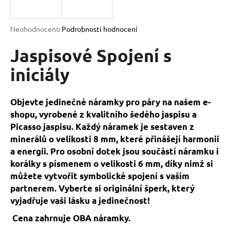
a
j
Průměrné
Neohodnoceno
Podrobnosti hodnocení
í
hodnocení
produktu
Jaspisové Spojení s
t
je
?
0,0
iniciály
z
5
hvězdiček.
Objevte jedinečné náramky pro páry na našem e-
shopu, vyrobené z kvalitního šedého jaspisu a
HLEDAT
Picasso jaspisu. Každý náramek je sestaven z
minerálů o velikosti 8 mm, které přinášejí harmonii
a energii. Pro osobní dotek jsou součástí náramku i
D
korálky s písmenem o velikosti 6 mm, díky nimž si
o
můžete vytvořit symbolické spojení s vaším
p
partnerem. Vyberte si originální šperk, který
o
vyjadřuje vaši lásku a jedinečnost!
r
Cena zahrnuje OBA náramky.
u