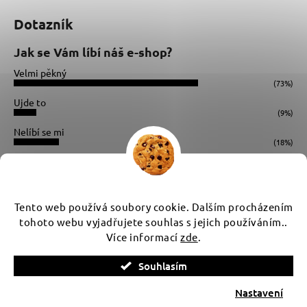
Dotazník
Jak se Vám líbí náš e-shop?
Velmi pěkný
(73%)
Ujde to
(9%)
Nelíbí se mi
(18%)
Počet hlasů:
34
Instagram
Tento web používá soubory cookie. Dalším procházením
tohoto webu vyjadřujete souhlas s jejich používáním..
Více informací
zde
.
Vytvořil Shoptet
Souhlasím
Copyright 2026
WUX
. Všechna práva vyhrazena.
Upravit
nastavení cookies
Nastavení