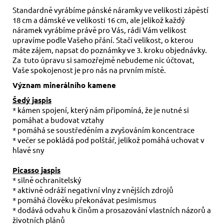
Standardně vyrábíme pánské náramky ve velikosti zápěstí
18 cm a dámské ve velikosti 16 cm, ale jelikož každý
náramek vyrábíme právě pro Vás, rádi Vám velikost
upravíme podle Vašeho přání. Stačí velikost, o kterou
máte zájem, napsat do poznámky ve 3. kroku objednávky.
Za tuto úpravu si samozřejmě nebudeme nic účtovat,
Vaše spokojenost je pro nás na prvním místě.
Význam minerálního kamene
Šedý jaspis
* kámen spojení, který nám připomíná, že je nutné si
pomáhat a budovat vztahy
* pomáhá se soustředěním a zvyšováním koncentrace
* večer se pokládá pod polštář, jelikož pomáhá uchovat v
hlavě sny
Picasso jaspis
* silně ochranitelský
* aktivně odráží negativní vlny z vnějších zdrojů
* pomáhá člověku překonávat pesimismus
* dodává odvahu k činům a prosazování vlastních názorů a
životních plánů