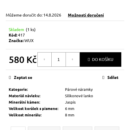
č
u
j
Můžeme doručit do:
14.8.2026
Možnosti doručení
e
m
Skladem
(1 ks)
e
Kód:
417
Značka:
WUX
KABBALAH
ČERVENÝ
580 Kč
NÁRAMEK
DO KOŠÍKU
Měrná
73
cena:
Kč
Původně:
Zeptat se
Sdílet
89
Kč
Kategorie
:
Párové náramky
Materiál návleku
:
Silikonové lanko
Minerální kámen
:
Jaspis
Velikost korálek s pismene
:
6 mm
Velikost minerálu
:
8 mm