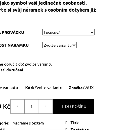
jako symbol vaší jedinečné osobnosti.
te si svůj náramek s osobním dotykem již
!
A PROVÁZKU
KOST NÁRAMKU
 doručit do:
Zvolte variantu
ti doručení
e variantu
Kód:
Zvolte variantu
Značka:
WUX
9 Kč
DO KOŠÍKU
á
Tisk
gorie
:
Macrame s textem
iál
Zeptat se