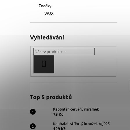
Značky
WUX
Vyhledávání
HLEDAT
Top 5 produktů
Kabbalah červený náramek
73 Kč
Kabbalah stříbrný kroužek Ag925
129 Kč