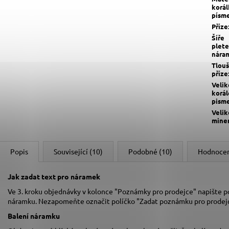
korál
písm
Příze
Šíře
plete
nára
Tlou
příze
Velik
korál
pism
Velik
mine
Popis
Související (10)
Podobné (10)
Hodnoce
Jak zadat text pro náramek
Ve 3. kroku objednávky v kolonce "Poznámky pro prodejce" napište pož
náramku. Nezapomeňte označit políčko "Zadat poznámku pro prodejc
Balení náramku