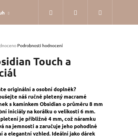
Hledat
Přihlášení
Nákupní
uh
Dárkové balení
Hodnocení obchodu
Jak
košík
rné
dnoceno
Podrobnosti hodnocení
cení
tu
sidian Touch a
ciál
ček.
te originální a osobní doplněk?
ušejte náš ručně pletený macramé
mek s kamínkem Obsidian o průměru 8 mm
bní iniciály na korálku o velikosti 6 mm.
 pletení je přibližně 4 mm, což náramku
á na jemnosti a zaručuje jeho pohodlné
SILVER
í a elegantní vzhled. Ideální jako dárek