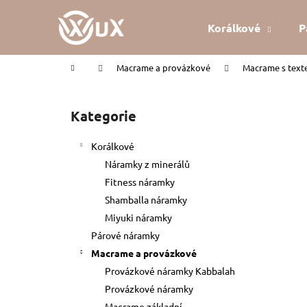
K
Přejít
na
o
Korálkové
P
obsah
Zpět
Zpět
š
do
do
í
Domů
Macrame a provázkové
Macrame s tex
k
obchodu
obchodu
P
o
Kategorie
Přeskočit
s
kategorie
t
Korálkové
r
Náramky z minerálů
a
Fitness náramky
n
Shamballa náramky
n
Miyuki náramky
í
Párové náramky
p
Macrame a provázkové
a
Provázkové náramky Kabbalah
n
Provázkové náramky
KABBALAH ČERVENÝ NÁRAMEK
e
Macrame základní