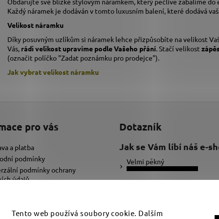
Obdarujte své blízké stylovým náramkem, který pečlivě zabalíme do
Každý náramek je dodáván v tomto luxusním balení, které dodává va
Velikost náramku
Díky posuvným uzlíkům si náramek lehce přizpůsobíte na velikost Vaš
Vás,
rádi velikost upravíme podle Vašeho přání
. Stačí velikost
zápě
(označit políčko "Zadat poznámku pro prodejce").
Jak vybrat velikost
náramku
mace pro vás
Dotazník
Jak se Vám líbí náš e-s
va a platba
odní podmínky
Velmi pěkný
rzální podmínky ochrany
ích údajů
Ujde to
ybrat správnou velikost náramku
adat text pro náramek
Nelíbí se mi
Tento web používá soubory cookie. Dalším