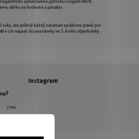
 elegantního sametového pytlíčku s logem WUX.
šemu dárku na hodnotě a půvabu.
í ruky,
ale jelikož každý náramek vyrábíme právě pro
stí
v cm napsat do poznámky ve 3. kroku objednávky
Instagram
hop?
(73%)
(9%)
(18%)