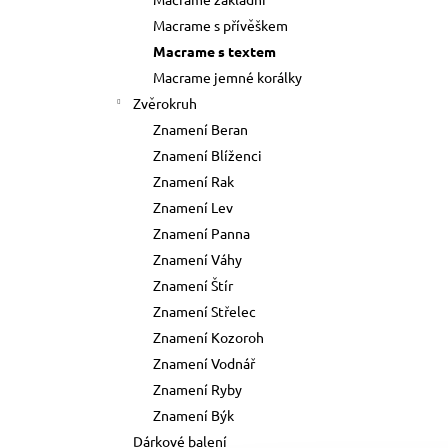
73 Kč
l
Macrame s přívěškem
Původně:
89 Kč
Macrame s textem
Macrame jemné korálky
Zvěrokruh
Znamení Beran
Znamení Blíženci
Znamení Rak
Znamení Lev
Znamení Panna
Znamení Váhy
Znamení Štír
Znamení Střelec
Znamení Kozoroh
Znamení Vodnář
Znamení Ryby
Znamení Býk
Dárkové balení