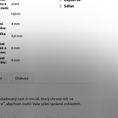
ku s
plast
Sdílet
enem
:
:
Nylon
ní
4 mm
mku
:
šťka
0,8 mm
:
ost
ek s
6 mm
ene
:
ost
8 mm
rálu
:
ní
Diskuze
adovaný text či iniciál, který chcete mít na
e", abychom mohli Vaše přání správně zohlednit.