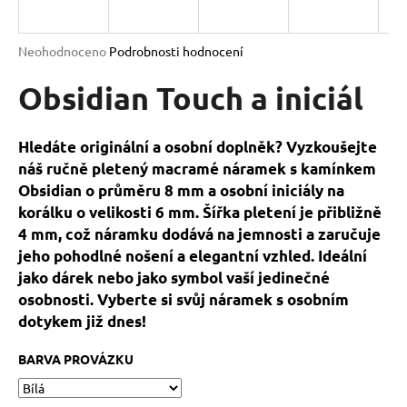
a
j
Průměrné
Neohodnoceno
Podrobnosti hodnocení
í
hodnocení
produktu
Obsidian Touch a iniciál
t
je
?
0,0
z
Hledáte originální a osobní doplněk? Vyzkoušejte
5
náš ručně pletený macramé náramek s kamínkem
hvězdiček.
Obsidian o průměru 8 mm a osobní iniciály na
korálku o velikosti 6 mm. Šířka pletení je přibližně
HLEDAT
4 mm, což náramku dodává na jemnosti a zaručuje
jeho pohodlné nošení a elegantní vzhled. Ideální
jako dárek nebo jako symbol vaší jedinečné
D
osobnosti. Vyberte si svůj náramek s osobním
o
dotykem již dnes!
p
o
BARVA PROVÁZKU
r
u