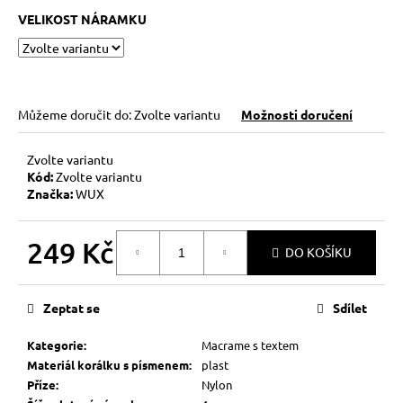
č
VELIKOST NÁRAMKU
u
j
e
m
e
Můžeme doručit do:
Zvolte variantu
Možnosti doručení
KABBALAH
Zvolte variantu
FIVE
Kód:
Zvolte variantu
SILVER
Značka:
WUX
119
Kč
Původně:
249 Kč
DO KOŠÍKU
149
Kč
Měrná
cena:
Zeptat se
Sdílet
Kategorie
:
Macrame s textem
Materiál korálku s písmenem
:
plast
Příze
:
Nylon