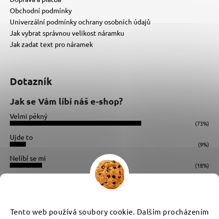
Obchodní podmínky
Univerzální podmínky ochrany osobních údajů
Jak vybrat správnou velikost náramku
Jak zadat text pro náramek
Dotazník
Jak se Vám líbí náš e-shop?
Velmi pěkný
(73%)
Ujde to
(9%)
Nelíbí se mi
(18%)
Počet hlasů:
34
Instagram
Tento web používá soubory cookie. Dalším procházením