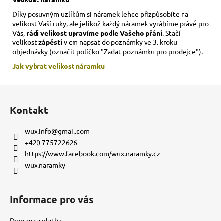
Díky posuvným uzlíkům si náramek lehce přizpůsobíte na
velikost Vaší ruky,
ale jelikož každý náramek vyrábíme právě pro
Vás,
rádi velikost upravíme podle Vašeho přání
. Stačí
velikost
zápěstí
v cm napsat do poznámky ve 3. kroku
objednávky (označit políčko "Zadat poznámku pro prodejce").
Jak vybrat velikost
náramku
Z
á
Kontakt
p
a
wux.info
@
gmail.com
t
+420 775722626
í
https://www.facebook.com/wux.naramky.cz
wux.naramky
Informace pro vás
Doprava a platba