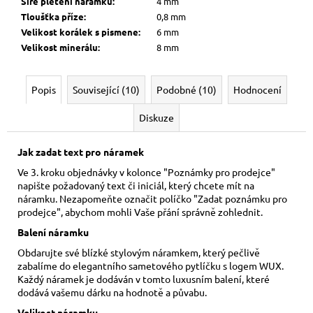
Šíře pletení náramku
:
4 mm
Tloušťka příze
:
0,8 mm
Velikost korálek s pismene
:
6 mm
Velikost minerálu
:
8 mm
Popis
Související (10)
Podobné (10)
Hodnocení
Diskuze
Jak zadat text pro náramek
Ve 3. kroku objednávky v kolonce "Poznámky pro prodejce"
napište požadovaný text či iniciál, který chcete mít na
náramku. Nezapomeňte označit políčko "Zadat poznámku pro
prodejce", abychom mohli Vaše přání správně zohlednit.
Balení náramku
Obdarujte své blízké stylovým náramkem, který pečlivě
zabalíme do elegantního sametového pytlíčku s logem WUX.
Každý náramek je dodáván v tomto luxusním balení, které
dodává vašemu dárku na hodnotě a půvabu.
Velikost náramku