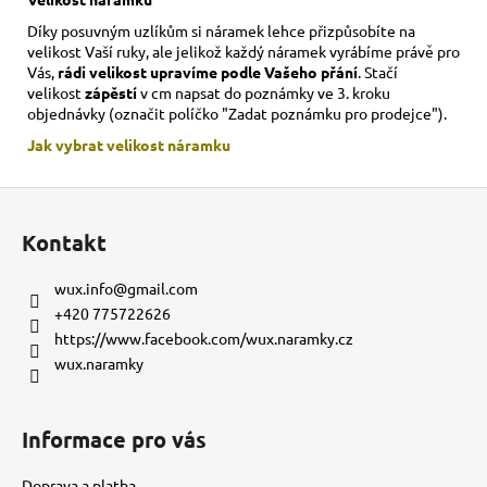
Díky posuvným uzlíkům si náramek lehce přizpůsobíte na
velikost Vaší ruky,
ale jelikož každý náramek vyrábíme právě pro
Vás,
rádi velikost upravíme podle Vašeho přání
. Stačí
velikost
zápěstí
v cm napsat do poznámky ve 3. kroku
objednávky (označit políčko "Zadat poznámku pro prodejce").
Jak vybrat velikost
náramku
Z
á
Kontakt
p
a
wux.info
@
gmail.com
t
+420 775722626
í
https://www.facebook.com/wux.naramky.cz
wux.naramky
Informace pro vás
Doprava a platba