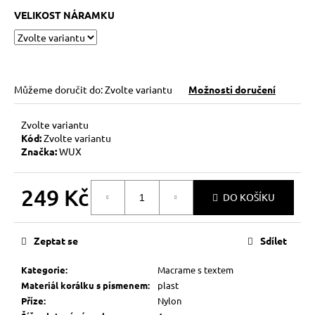
č
VELIKOST NÁRAMKU
u
j
e
m
e
Můžeme doručit do:
Zvolte variantu
Možnosti doručení
KABBALAH
Zvolte variantu
STŘÍBRNÝ
Kód:
Zvolte variantu
KROUŽEK
Značka:
WUX
AG925
129
Kč
249 Kč
DO KOŠÍKU
Měrná
cena:
Zeptat se
Sdílet
Kategorie
:
Macrame s textem
Materiál korálku s písmenem
:
plast
Příze
:
Nylon