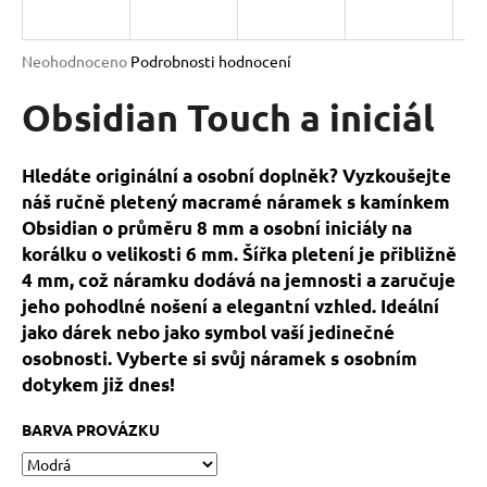
a
j
Průměrné
Neohodnoceno
Podrobnosti hodnocení
í
hodnocení
produktu
Obsidian Touch a iniciál
t
je
?
0,0
z
Hledáte originální a osobní doplněk? Vyzkoušejte
5
náš ručně pletený macramé náramek s kamínkem
hvězdiček.
Obsidian o průměru 8 mm a osobní iniciály na
korálku o velikosti 6 mm. Šířka pletení je přibližně
HLEDAT
4 mm, což náramku dodává na jemnosti a zaručuje
jeho pohodlné nošení a elegantní vzhled. Ideální
jako dárek nebo jako symbol vaší jedinečné
D
osobnosti. Vyberte si svůj náramek s osobním
o
dotykem již dnes!
p
o
BARVA PROVÁZKU
r
u