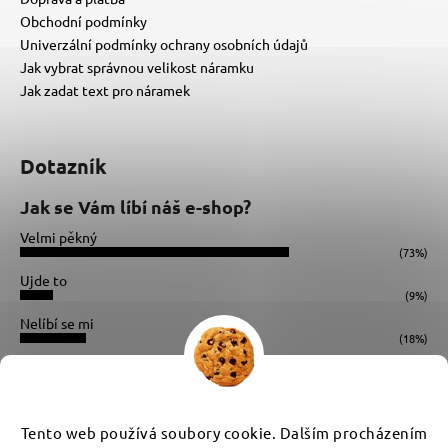
Obchodní podmínky
Univerzální podmínky ochrany osobních údajů
Jak vybrat správnou velikost náramku
Jak zadat text pro náramek
Dotazník
Jak se Vám líbí náš e-shop?
Velmi pěkný
(73%)
Ujde to
(9%)
Nelíbí se mi
(18%)
Počet hlasů:
34
Instagram
Tento web používá soubory cookie. Dalším procházením