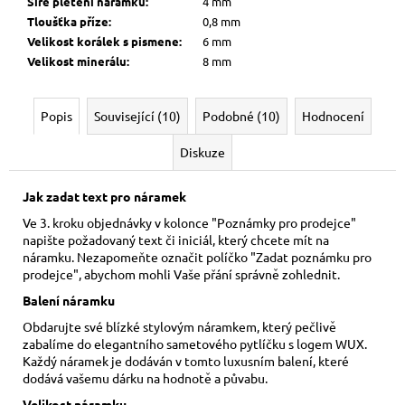
Šíře pletení náramku
:
4 mm
Tloušťka příze
:
0,8 mm
Velikost korálek s pismene
:
6 mm
Velikost minerálu
:
8 mm
Popis
Související (10)
Podobné (10)
Hodnocení
Diskuze
Jak zadat text pro náramek
Ve 3. kroku objednávky v kolonce "Poznámky pro prodejce"
napište požadovaný text či iniciál, který chcete mít na
náramku. Nezapomeňte označit políčko "Zadat poznámku pro
prodejce", abychom mohli Vaše přání správně zohlednit.
Balení náramku
Obdarujte své blízké stylovým náramkem, který pečlivě
zabalíme do elegantního sametového pytlíčku s logem WUX.
Každý náramek je dodáván v tomto luxusním balení, které
dodává vašemu dárku na hodnotě a půvabu.
Velikost náramku