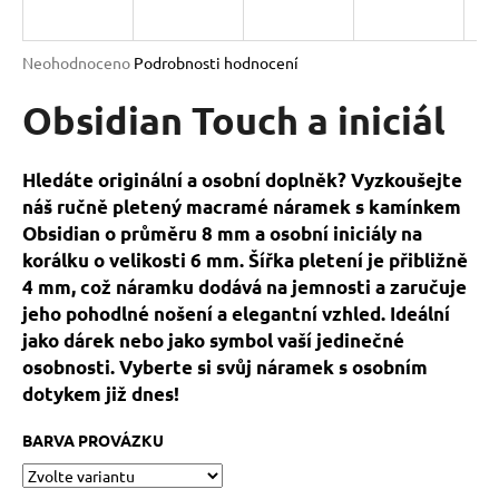
a
j
Průměrné
Neohodnoceno
Podrobnosti hodnocení
í
hodnocení
produktu
Obsidian Touch a iniciál
t
je
?
0,0
z
Hledáte originální a osobní doplněk? Vyzkoušejte
5
náš ručně pletený macramé náramek s kamínkem
hvězdiček.
Obsidian o průměru 8 mm a osobní iniciály na
korálku o velikosti 6 mm. Šířka pletení je přibližně
HLEDAT
4 mm, což náramku dodává na jemnosti a zaručuje
jeho pohodlné nošení a elegantní vzhled. Ideální
jako dárek nebo jako symbol vaší jedinečné
D
osobnosti. Vyberte si svůj náramek s osobním
o
dotykem již dnes!
p
o
BARVA PROVÁZKU
r
u