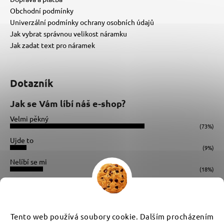
Obchodní podmínky
Univerzální podmínky ochrany osobních údajů
Jak vybrat správnou velikost náramku
Jak zadat text pro náramek
Dotazník
Jak se Vám líbí náš e-shop?
Velmi pěkný
(73%)
Ujde to
(9%)
Nelíbí se mi
(18%)
Počet hlasů:
34
Instagram
Tento web používá soubory cookie. Dalším procházením