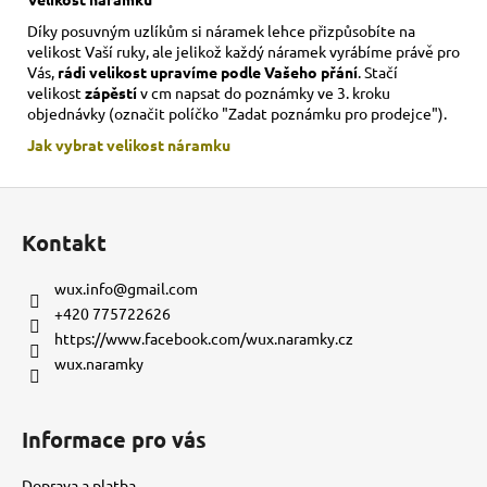
Díky posuvným uzlíkům si náramek lehce přizpůsobíte na
velikost Vaší ruky,
ale jelikož každý náramek vyrábíme právě pro
Vás,
rádi velikost upravíme podle Vašeho přání
. Stačí
velikost
zápěstí
v cm napsat do poznámky ve 3. kroku
objednávky (označit políčko "Zadat poznámku pro prodejce").
Jak vybrat velikost
náramku
Z
á
Kontakt
p
a
wux.info
@
gmail.com
t
+420 775722626
í
https://www.facebook.com/wux.naramky.cz
wux.naramky
Informace pro vás
Doprava a platba