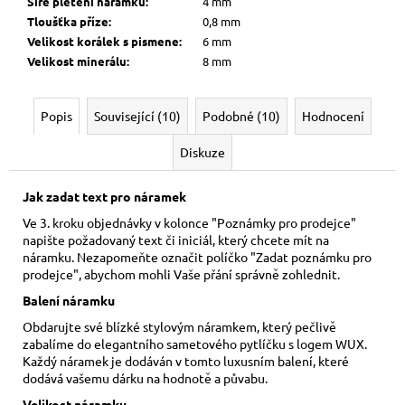
Šíře pletení náramku
:
4 mm
Tloušťka příze
:
0,8 mm
Velikost korálek s pismene
:
6 mm
Velikost minerálu
:
8 mm
Popis
Související (10)
Podobné (10)
Hodnocení
Diskuze
Jak zadat text pro náramek
Ve 3. kroku objednávky v kolonce "Poznámky pro prodejce"
napište požadovaný text či iniciál, který chcete mít na
náramku. Nezapomeňte označit políčko "Zadat poznámku pro
prodejce", abychom mohli Vaše přání správně zohlednit.
Balení náramku
Obdarujte své blízké stylovým náramkem, který pečlivě
zabalíme do elegantního sametového pytlíčku s logem WUX.
Každý náramek je dodáván v tomto luxusním balení, které
dodává vašemu dárku na hodnotě a půvabu.
Velikost náramku