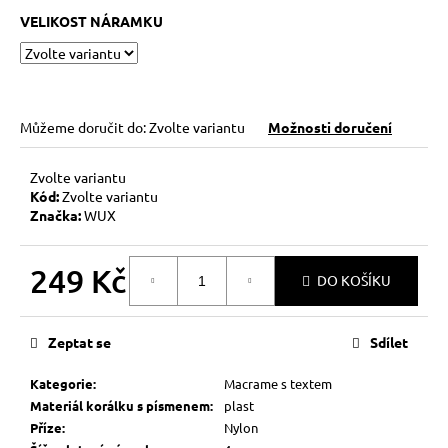
č
VELIKOST NÁRAMKU
u
j
e
m
e
Můžeme doručit do:
Zvolte variantu
Možnosti doručení
KABBALAH
Zvolte variantu
ONE
Kód:
Zvolte variantu
SILVER
Značka:
WUX
89
Kč
249 Kč
DO KOŠÍKU
Měrná
cena:
Zeptat se
Sdílet
Kategorie
:
Macrame s textem
Materiál korálku s písmenem
:
plast
Příze
:
Nylon