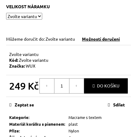
č
VELIKOST NÁRAMKU
u
j
e
m
e
Můžeme doručit do:
Zvolte variantu
Možnosti doručení
NÁRAMEK
Zvolte variantu
BLÍŽENCI
Kód:
Zvolte variantu
269
Značka:
WUX
Kč
249 Kč
DO KOŠÍKU
Měrná
cena:
Zeptat se
Sdílet
Kategorie
:
Macrame s textem
Materiál korálku s písmenem
:
plast
Příze
:
Nylon