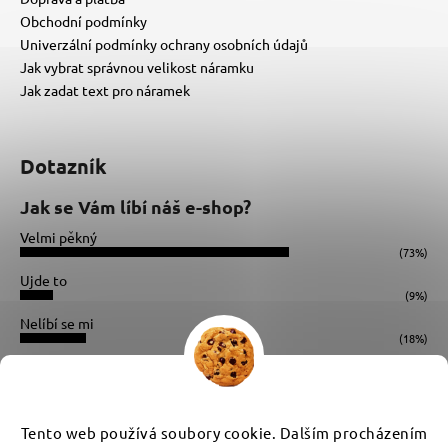
Obchodní podmínky
Univerzální podmínky ochrany osobních údajů
Jak vybrat správnou velikost náramku
Jak zadat text pro náramek
Dotazník
Jak se Vám líbí náš e-shop?
Velmi pěkný
(73%)
Ujde to
(9%)
Nelíbí se mi
(18%)
Počet hlasů:
34
Instagram
Tento web používá soubory cookie. Dalším procházením