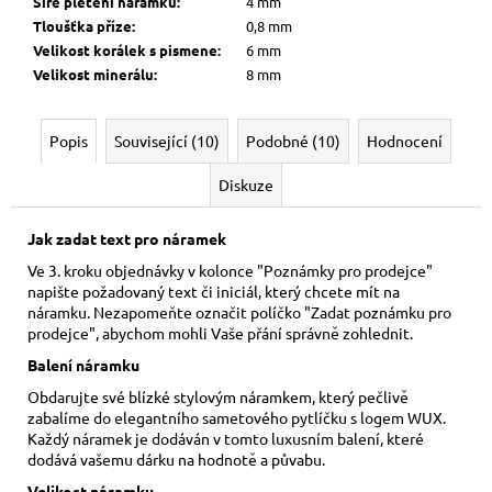
Šíře pletení náramku
:
4 mm
Tloušťka příze
:
0,8 mm
Velikost korálek s pismene
:
6 mm
Velikost minerálu
:
8 mm
Popis
Související (10)
Podobné (10)
Hodnocení
Diskuze
Jak zadat text pro náramek
Ve 3. kroku objednávky v kolonce "Poznámky pro prodejce"
napište požadovaný text či iniciál, který chcete mít na
náramku. Nezapomeňte označit políčko "Zadat poznámku pro
prodejce", abychom mohli Vaše přání správně zohlednit.
Balení náramku
Obdarujte své blízké stylovým náramkem, který pečlivě
zabalíme do elegantního sametového pytlíčku s logem WUX.
Každý náramek je dodáván v tomto luxusním balení, které
dodává vašemu dárku na hodnotě a půvabu.
Velikost náramku