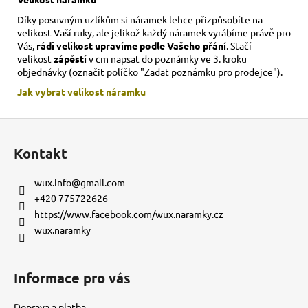
Díky posuvným uzlíkům si náramek lehce přizpůsobíte na
velikost Vaší ruky,
ale jelikož každý náramek vyrábíme právě pro
Vás,
rádi velikost upravíme podle Vašeho přání
. Stačí
velikost
zápěstí
v cm napsat do poznámky ve 3. kroku
objednávky (označit políčko "Zadat poznámku pro prodejce").
Jak vybrat velikost
náramku
Z
á
Kontakt
p
a
wux.info
@
gmail.com
t
+420 775722626
í
https://www.facebook.com/wux.naramky.cz
wux.naramky
Informace pro vás
Doprava a platba