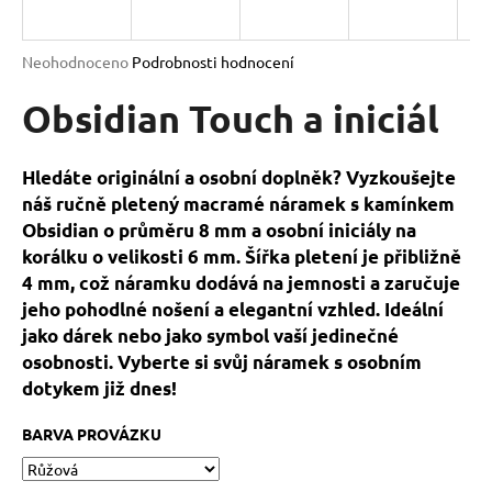
a
j
Průměrné
Neohodnoceno
Podrobnosti hodnocení
í
hodnocení
produktu
Obsidian Touch a iniciál
t
je
?
0,0
z
Hledáte originální a osobní doplněk? Vyzkoušejte
5
náš ručně pletený macramé náramek s kamínkem
hvězdiček.
Obsidian o průměru 8 mm a osobní iniciály na
korálku o velikosti 6 mm. Šířka pletení je přibližně
HLEDAT
4 mm, což náramku dodává na jemnosti a zaručuje
jeho pohodlné nošení a elegantní vzhled. Ideální
jako dárek nebo jako symbol vaší jedinečné
D
osobnosti. Vyberte si svůj náramek s osobním
o
dotykem již dnes!
p
o
BARVA PROVÁZKU
r
u