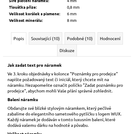
Šíře pletení náramku
:
4 mm
Tloušťka příze
:
0,8 mm
Velikost korálek s pismene
:
6 mm
Velikost minerálu
:
8 mm
Popis
Související (10)
Podobné (10)
Hodnocení
Diskuze
Jak zadat text pro náramek
Ve 3. kroku objednávky v kolonce "Poznámky pro prodejce"
napište požadovaný text či iniciál, který chcete mít na
náramku. Nezapomeňte označit políčko "Zadat poznámku pro
prodejce", abychom mohli Vaše přání správně zohlednit.
Balení náramku
Obdarujte své blízké stylovým náramkem, který pečlivě
zabalíme do elegantního sametového pytlíčku s logem WUX.
Každý náramek je dodáván v tomto luxusním balení, které
dodává vašemu dárku na hodnotě a půvabu.
Velikost náramku