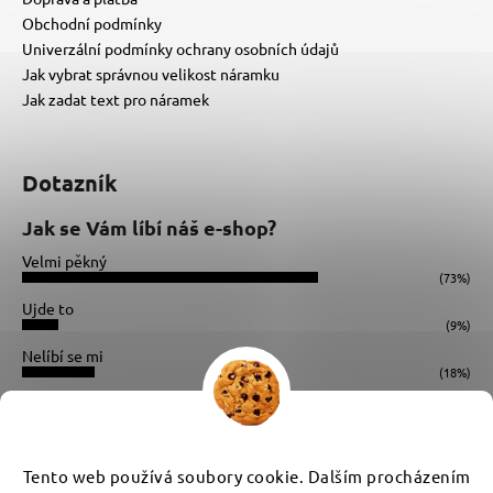
Obchodní podmínky
Univerzální podmínky ochrany osobních údajů
Jak vybrat správnou velikost náramku
Jak zadat text pro náramek
Dotazník
Jak se Vám líbí náš e-shop?
Velmi pěkný
(73%)
Ujde to
(9%)
Nelíbí se mi
(18%)
Počet hlasů:
34
Instagram
Tento web používá soubory cookie. Dalším procházením