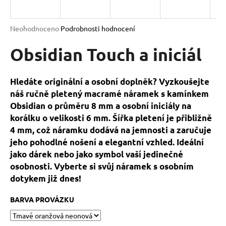
a
j
Průměrné
Neohodnoceno
Podrobnosti hodnocení
í
hodnocení
produktu
Obsidian Touch a iniciál
t
je
?
0,0
z
Hledáte originální a osobní doplněk? Vyzkoušejte
5
náš ručně pletený macramé náramek s kamínkem
hvězdiček.
Obsidian o průměru 8 mm a osobní iniciály na
korálku o velikosti 6 mm. Šířka pletení je přibližně
HLEDAT
4 mm, což náramku dodává na jemnosti a zaručuje
jeho pohodlné nošení a elegantní vzhled. Ideální
jako dárek nebo jako symbol vaší jedinečné
D
osobnosti. Vyberte si svůj náramek s osobním
o
dotykem již dnes!
p
o
BARVA PROVÁZKU
r
u