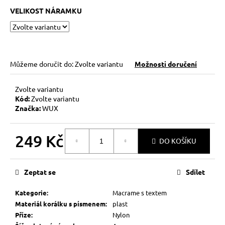
č
VELIKOST NÁRAMKU
u
j
e
m
e
Můžeme doručit do:
Zvolte variantu
Možnosti doručení
KABBALAH
Zvolte variantu
STŘÍBRNÝ
Kód:
Zvolte variantu
KROUŽEK
Značka:
WUX
AG925
129
Kč
249 Kč
DO KOŠÍKU
Měrná
cena:
Zeptat se
Sdílet
Kategorie
:
Macrame s textem
Materiál korálku s písmenem
:
plast
Příze
:
Nylon