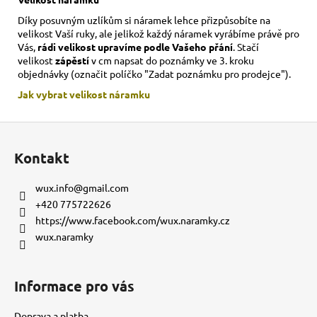
Díky posuvným uzlíkům si náramek lehce přizpůsobíte na
velikost Vaší ruky,
ale jelikož každý náramek vyrábíme právě pro
Vás,
rádi velikost upravíme podle Vašeho přání
. Stačí
velikost
zápěstí
v cm napsat do poznámky ve 3. kroku
objednávky (označit políčko "Zadat poznámku pro prodejce").
Jak vybrat velikost
náramku
Z
á
Kontakt
p
a
wux.info
@
gmail.com
t
+420 775722626
í
https://www.facebook.com/wux.naramky.cz
wux.naramky
Informace pro vás
Doprava a platba