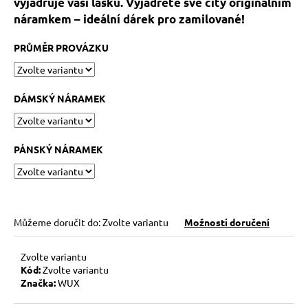
č
vyjadřuje vaši lásku. Vyjádřete své city originálním
u
náramkem – ideální dárek pro zamilované!
j
e
PRŮMĚR PROVÁZKU
m
e
DÁMSKÝ NÁRAMEK
HEMATITOVÉ
SRDÍČKO
–
PÁNSKÝ NÁRAMEK
PORVÁZKOVÝ
NÁRAMEK
169
Kč
Původně:
210
Můžeme doručit do:
Zvolte variantu
Možnosti doručení
Kč
Zvolte variantu
Kód:
Zvolte variantu
Značka:
WUX