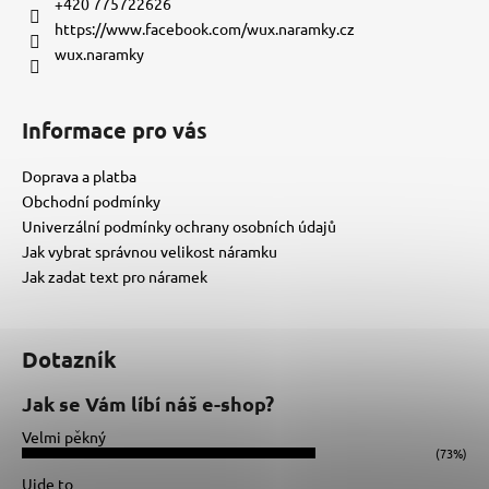
t
+420 775722626
í
https://www.facebook.com/wux.naramky.cz
wux.naramky
Informace pro vás
Doprava a platba
Obchodní podmínky
Univerzální podmínky ochrany osobních údajů
Jak vybrat správnou velikost náramku
Jak zadat text pro náramek
Dotazník
Jak se Vám líbí náš e-shop?
Velmi pěkný
(73%)
Ujde to