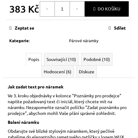
383 Kč
DO KOŠÍKU
Měrná
cena:
Zeptat se
Sdílet
Kategorie
:
Párové náramky
Popis
Související (10)
Podobné (10)
Hodnocení (6)
Diskuze
Jak zadat text pro náramek
Ve 3. kroku objednávky v kolonce "Poznámky pro prodejce"
napište požadovaný text či iniciál, který chcete mít na
náramku. Nezapomeňte označit políčko "Zadat poznámku pro
prodejce", abychom mohli Vaše přání správně zohlednit.
Balení náramku
Obdarujte své blízké stylovým náramkem, který pečlivě
zabalíme do elegantního sametového pytlíčku s logem WUX.