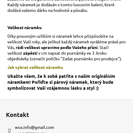
Každý náramek je dodáván v tomto luxusním balení, které
dodává vašemu dárku na hodnotě a půvabu.
Velikost náramku
Díky posuvným uzlíkům si náramek lehce přizpůsobíte na
velikost Vaší ruky,
ale jelikož každý náramek vyrábíme právě pro
Vás,
rádi velikost upravíme podle Vašeho přání
. Stačí
velikost
zápěstí
v cm napsat do poznámky ve 3. kroku
objednávky (označit políčko "Zadat poznámku pro prodejce").
Jak vybrat velikost
náramku
Ukažte všem, že k sobě patříte s naším originálním
náramkem! Pořiďte si párový náramek, který bude
symbolizovat Vaši vzájemnou lásku a styl :)
Z
á
Kontakt
p
a
wux.info
@
gmail.com