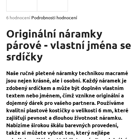
a
j
Průměrné
6 hodnocení
Podrobnosti hodnocení
í
hodnocení
produktu
Originální náramky
t
je
?
5,0
párové - vlastní jména se
z
srdíčky
5
hvězdiček.
HLEDAT
Naše ručně pletené náramky technikou macramé
jsou nejen krásné, ale i osobní. Každý náramek je
zdobený srdíčkem a může být doplněn vlastním
textem nebo jménem, čímž vznikne originální a
D
dojemný dárek pro vašeho partnera. Používáme
o
kvalitní plastové kostičky o velikosti 6 mm, které
p
zajišťují pevnost a dlouhou životnost náramku.
o
Nabízíme širokou škálu barevných provedení,
r
u
takže si můžete vybrat ten, který nejlépe