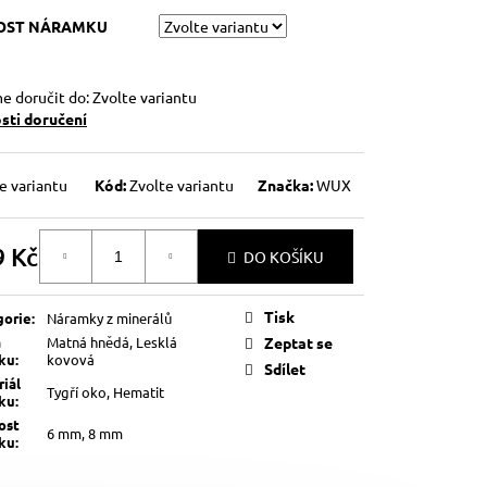
KOST NÁRAMKU
 doručit do:
Zvolte variantu
ti doručení
e variantu
Kód:
Zvolte variantu
Značka:
WUX
9 Kč
DO KOŠÍKU
á
Tisk
gorie
:
Náramky z minerálů
a
Matná hnědá, Lesklá
Zeptat se
lku
:
kovová
Sdílet
iál
Tygří oko, Hematit
lku
:
ost
6 mm, 8 mm
lku
: