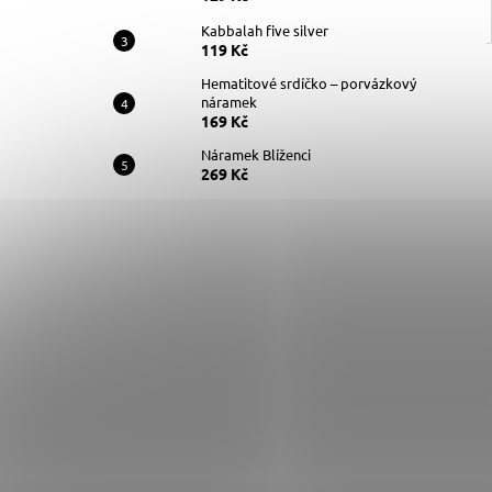
Kabbalah five silver
119 Kč
Hematitové srdíčko – porvázkový
náramek
169 Kč
Náramek Blíženci
269 Kč