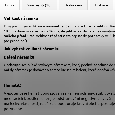
Popis
Související (10)
Hodnocení
Diskuze
Velikost náramku
Díky posuvným uzlíkům si náramek lehce přizpůsobíte na velikost Vaš
18 cm a dámský ve velikosti 16 cm,
ale jelikož každý náramek vyrábím
Vašeho přání
. Stačí velikost
zápěstí v cm
napsat do poznámky ve 3. 
pro prodejce").
Jak vybrat velikost
náramku
Balení náramku
Obdarujte své blízké stylovým náramkem, který pečlivě zabalíme do
Každý náramek je dodáván v tomto luxusním balení, které dodává va
Hematit:
V esoterice je hematit považován za kámen ochrany, stability a 
meditacích k posílení energie, odstraňování negativních vlivů a
má léčivé vlastnosti, například podporuje krevní oběh a posiluje
potvrzené.