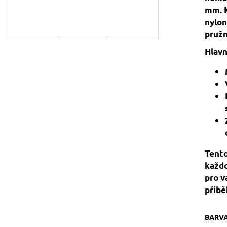
129 Kč
119 Kč
mm. K
Původně:
149 Kč
nylon
pružn
Hlavn
Tento
každo
pro v
příbě
BARV