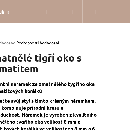
Hledat
Přihlášení
Nákupní
uh
Dárkové balení
Hodnocení obchodu
Jak
košík
rné
dnoceno
Podrobnosti hodnocení
cení
tu
atnělé tigří oko s
matitem
ček.
ntní náramek ze zmatnělého tygřího oka
atitových korálků
ťte svůj styl s tímto krásným náramkem,
 kombinuje přírodní krásu a
duchost. Náramek je vyroben z kvalitního
ělého tygřího oka velikost 8 mm a
SILVER
itových korálků ve velikostech 8 mm a 6