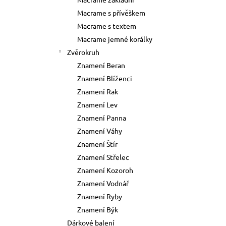
73 Kč
l
Macrame s přívěškem
Původně:
89 Kč
Macrame s textem
Macrame jemné korálky
Zvěrokruh
Znamení Beran
Znamení Blíženci
Znamení Rak
Znamení Lev
Znamení Panna
Znamení Váhy
Znamení Štír
Znamení Střelec
Znamení Kozoroh
Znamení Vodnář
Znamení Ryby
Znamení Býk
Dárkové balení