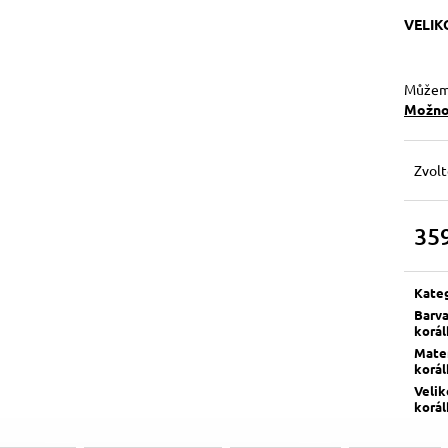
VELI
Můžeme
Možnos
Zvolt
35
Měrn
cena:
Kate
Barv
korá
Mater
korá
Velik
korá