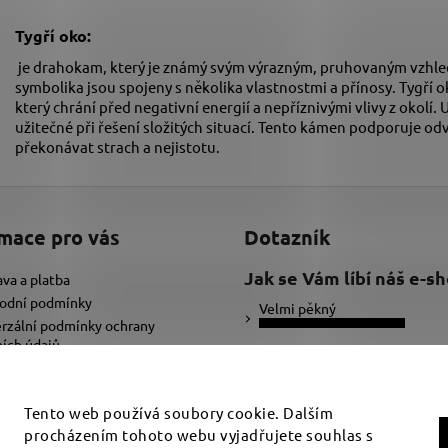
Tygří oko:
je drahokam, který je známý svým výrazným, pruhovaným vzhle
symbolika jsou spojeny s několika vlastnostmi a přínosy. Tygří
který chrání před negativní energií a nepříznivými vlivy z okolí.
užitečné při řešení složitých situací. Tento kámen podporuje 
překonávat strach a nejistotu.
mace pro vás
Dotazník
Jak se Vám líbí náš e-s
va a platba
odní podmínky
Velmi pěkný
rzální podmínky ochrany
ích údajů
Ujde to
ybrat správnou velikost náramku
adat text pro náramek
Nelíbí se mi
Tento web používá soubory cookie. Dalším
procházením tohoto webu vyjadřujete souhlas s
Počet hlasů:
34