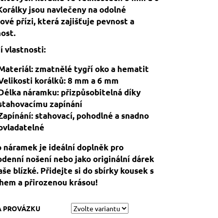
orálky jsou navlečeny na odolné
ové přízi, která zajišťuje pevnost a
ost.
í vlastnosti:
Materiál: zmatnělé tygří oko a hematit
Velikosti korálků: 8 mm a 6 mm
Délka náramku: přizpůsobitelná díky
stahovacímu zapínání
Zapínání: stahovací, pohodlné a snadno
ovladatelné
 náramek je ideální doplněk pro
denní nošení nebo jako originální dárek
aše blízké. Přidejte si do sbírky kousek s
hem a přirozenou krásou!
A PROVÁZKU