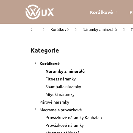
K
Přejít
na
o
Korálkové
P
obsah
Zpět
Zpět
š
do
do
í
Domů
Korálkové
Náramky z minerálů
Z
k
obchodu
obchodu
P
o
Kategorie
Přeskočit
s
kategorie
t
Korálkové
r
Náramky z minerálů
a
Fitness náramky
n
Shamballa náramky
n
Miyuki náramky
í
Párové náramky
p
Macrame a provázkové
a
Provázkové náramky Kabbalah
n
Provázkové náramky
KABBALAH ČERVENÝ NÁRAMEK
e
Macrame základní