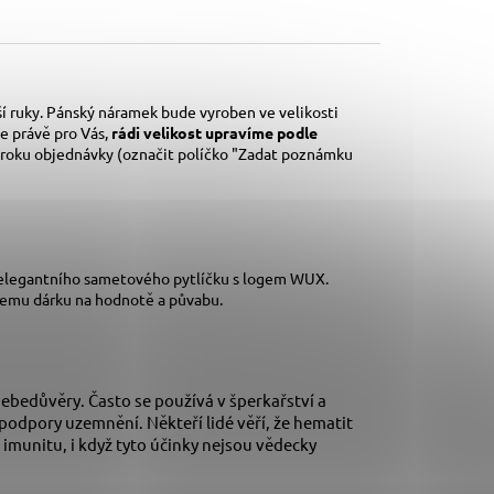
í ruky. Pánský náramek bude vyroben ve velikosti
e právě pro Vás,
rádi velikost upravíme podle
kroku objednávky (označit políčko "Zadat poznámku
 elegantního sametového pytlíčku s logem WUX.
šemu dárku na hodnotě a půvabu.
sebedůvěry. Často se používá v šperkařství a
 podpory uzemnění. Někteří lidé věří, že hematit
 imunitu, i když tyto účinky nejsou vědecky