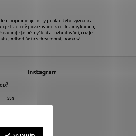
dem připomínajícím tygří oko. Jeho význam a
 oko je tradičně považováno za ochranný kámen,
 Usnadňuje jasné myšlení a rozhodování, což je
odvahu, odhodlání a sebevědomí, pomáhá
Instagram
hop?
(73%)
(9%)
(18%)
Souhlasím