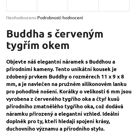
a
j
Průměrné
Neohodnoceno
Podrobnosti hodnocení
í
hodnocení
produktu
Buddha s červeným
t
je
?
0,0
tygřím okem
z
5
hvězdiček.
Objevte náš elegantní náramek s Buddhou a
přírodními kameny. Tento unikátní kousek je
HLEDAT
zdobený prvkem Buddhy o rozměrech 11 x 9 x 8
mm, a je navlečen na pružném silikonovém lanku
pro pohodlné nošení. Korálky o velikosti 6 mm jsou
D
vyrobena z červeného tygřího oka a čtyř kusů
o
přírodního zmatnělého tygřího oka, což dodává
p
náramku přirozený a elegantní vzhled. Ideální
o
doplněk pro ty, kteří hledají spojení krásy,
r
duchovního významu a přírodního stylu.
u