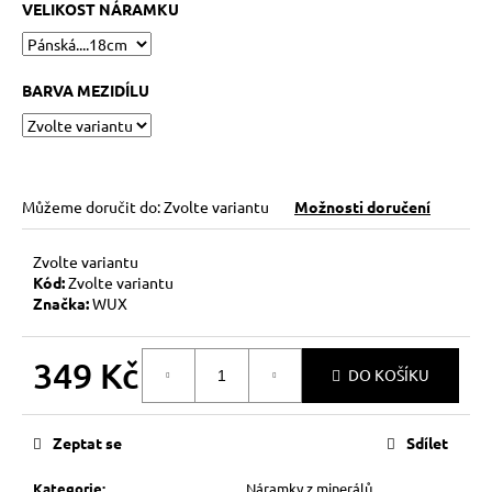
č
VELIKOST NÁRAMKU
u
j
e
BARVA MEZIDÍLU
m
e
HEMATITOVÉ
SRDÍČKO
Můžeme doručit do:
Zvolte variantu
Možnosti doručení
–
PORVÁZKOVÝ
NÁRAMEK
Zvolte variantu
Kód:
Zvolte variantu
169
Značka:
WUX
Kč
Původně:
210
349 Kč
Kč
DO KOŠÍKU
Měrná
cena:
Zeptat se
Sdílet
Kategorie
:
Náramky z minerálů