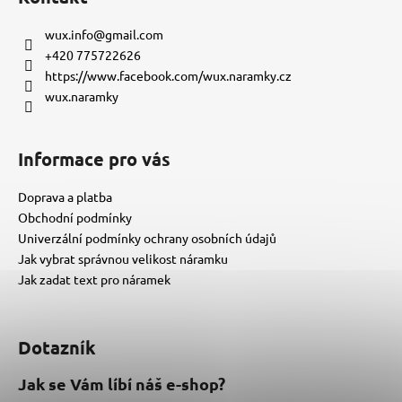
p
a
wux.info
@
gmail.com
t
+420 775722626
í
https://www.facebook.com/wux.naramky.cz
wux.naramky
Informace pro vás
Doprava a platba
Obchodní podmínky
Univerzální podmínky ochrany osobních údajů
Jak vybrat správnou velikost náramku
Jak zadat text pro náramek
Dotazník
Jak se Vám líbí náš e-shop?