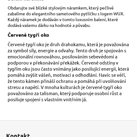
Obdarujte své blízké stylovým náramkem, který pečlivě
zabalíme do elegantního sametového pytlíčku s logem WUX.
Každý náramek je dodáván v tomto luxusním balení, které
dodává vašemu dárku na hodnotě a půvabu.
Červené tygří oko
Červené tygří oko je druh drahokamu, která je považována
za symbol síly, energie a odvahy. Tento druh je spojován s
emocionální rovnováhou, posilováním sebevědomí a
podporou v překonávání překážek. Červené odstíny v
tygřím oku jsou často vnímány jako posilující energii, která
pomáhá zvýšit vášeň, motivaci a odhodlání. Navíc se věří,
že tento kámen přináší ochranu a pomáhá při uvolňování
stresu a napětí. V mnoha kulturách je červené tygří oko
považováno za talisman, který podporuje osobní růst a
posiluje spojení s vlastním vnitřním já.
Z
á
Kontakt