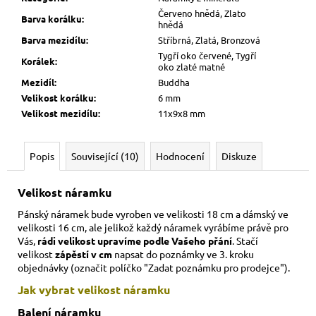
Červeno hnědá, Zlato
Barva korálku
:
hnědá
Barva mezidílu
:
Stříbrná, Zlatá, Bronzová
Tygří oko červené, Tygří
Korálek
:
oko zlaté matné
Mezidíl
:
Buddha
Velikost korálku
:
6 mm
Velikost mezidílu
:
11x9x8 mm
Popis
Související (10)
Hodnocení
Diskuze
Velikost náramku
Pánský náramek bude vyroben ve velikosti 18 cm a dámský ve
velikosti 16 cm,
ale jelikož každý náramek vyrábíme právě pro
Vás,
rádi velikost upravíme podle Vašeho přání
. Stačí
velikost
zápěstí v cm
napsat do poznámky ve 3. kroku
objednávky (označit políčko "Zadat poznámku pro prodejce").
Jak vybrat velikost
náramku
Balení náramku