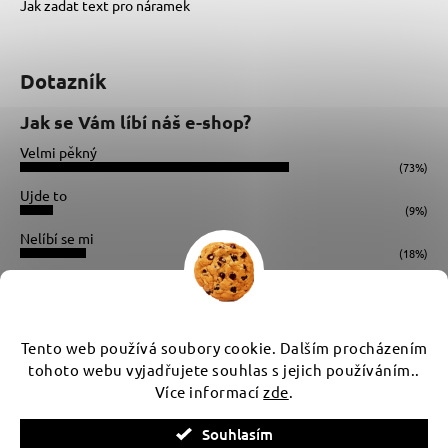
Jak zadat text pro náramek
Dotazník
Jak se Vám líbí náš e-shop?
Velmi pěkný
(73%)
Ujde to
(9%)
Nelíbí se mi
(18%)
Počet hlasů:
34
Instagram
Tento web používá soubory cookie. Dalším procházením
tohoto webu vyjadřujete souhlas s jejich používáním..
Více informací
zde
.
Vytvořil Shoptet
Souhlasím
Copyright 2026
WUX
. Všechna práva vyhrazena.
Upravit