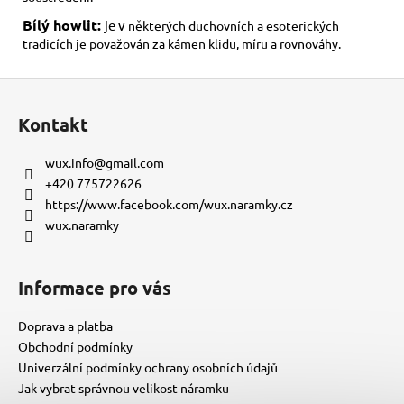
Bílý howlit:
je v
některých duchovních a esoterických
tradicích je považován za kámen klidu, míru a rovnováhy.
Z
á
Kontakt
p
a
wux.info
@
gmail.com
t
+420 775722626
í
https://www.facebook.com/wux.naramky.cz
wux.naramky
Informace pro vás
Doprava a platba
Obchodní podmínky
Univerzální podmínky ochrany osobních údajů
Jak vybrat správnou velikost náramku