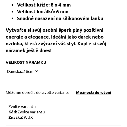
č
Velikost kříže: 8 x 4 mm
u
Velikost korálků: 6 mm
j
Snadné nasazení na silikonovém lanku
e
m
Vytvořte si svůj osobní šperk plný pozitivní
e
energie a elegance. Ideální jako dárek nebo
ozdoba, která zvýrazní váš styl. Kupte si svůj
HEMATITOVÉ
náramek ještě dnes!
SRDÍČKO
–
VELIKOST NÁRAMKU
PORVÁZKOVÝ
NÁRAMEK
169
Kč
Původně:
210
Můžeme doručit do:
Zvolte variantu
Možnosti doručení
Kč
Zvolte variantu
Kód:
Zvolte variantu
Značka:
WUX