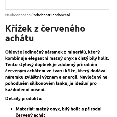
a
j
Průměrné
Neohodnoceno
Podrobnosti hodnocení
í
hodnocení
produktu
Křížek z červeného
t
je
?
0,0
achátu
z
5
hvězdiček.
Objevte jedinečný náramek z minerálů, který
kombinuje elegantní matný onyx a čistý bílý holit.
HLEDAT
Tento stylový doplněk je zdobený přírodním
červeným achátem ve tvaru kříže, který dodává
náramku zvláštní význam a energii. Navlečený na
D
pohodlném silikonovém lanku, je ideální pro
o
každodenní nošení.
p
Detaily produktu:
o
r
Materiál: matný onyx, bílý holit a přírodní
u
červený achát