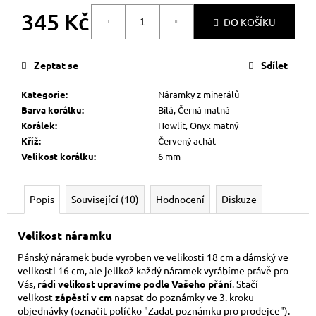
345 Kč
DO KOŠÍKU
Měrná
cena:
Zeptat se
Sdílet
Kategorie
:
Náramky z minerálů
Barva korálku
:
Bílá, Černá matná
Korálek
:
Howlit, Onyx matný
Kříž
:
Červený achát
Velikost korálku
:
6 mm
Popis
Související (10)
Hodnocení
Diskuze
Velikost náramku
Pánský náramek bude vyroben ve velikosti 18 cm a dámský ve
velikosti 16 cm,
ale jelikož každý náramek vyrábíme právě pro
Vás,
rádi velikost upravíme podle Vašeho přání
. Stačí
velikost
zápěstí v cm
napsat do poznámky ve 3. kroku
objednávky (označit políčko "Zadat poznámku pro prodejce").