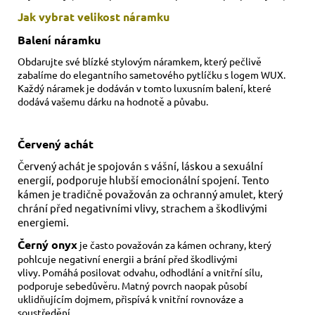
Jak vybrat velikost
náramku
Balení náramku
Obdarujte své blízké stylovým náramkem, který pečlivě
zabalíme do elegantního sametového pytlíčku s logem WUX.
Každý náramek je dodáván v tomto luxusním balení, které
dodává vašemu dárku na hodnotě a půvabu.
Červený achát
Červený achát je spojován s vášní, láskou a sexuální
energií, podporuje hlubší emocionální spojení. Tento
kámen je tradičně považován za ochranný amulet, který
chrání před negativními vlivy, strachem a škodlivými
energiemi.
Černý onyx
je často považován za kámen ochrany, který
pohlcuje negativní energii a brání před škodlivými
vlivy. Pomáhá posilovat odvahu, odhodlání a vnitřní sílu,
podporuje sebedůvěru. Matný povrch naopak působí
uklidňujícím dojmem, přispívá k vnitřní rovnováze a
soustředění.