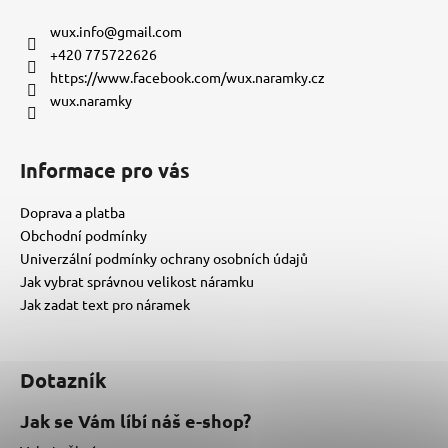
p
a
wux.info
@
gmail.com
t
+420 775722626
í
https://www.facebook.com/wux.naramky.cz
wux.naramky
Informace pro vás
Doprava a platba
Obchodní podmínky
Univerzální podmínky ochrany osobních údajů
Jak vybrat správnou velikost náramku
Jak zadat text pro náramek
Dotazník
Jak se Vám líbí náš e-shop?