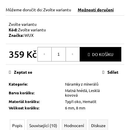
Můžeme doručit do:
Zvolte variantu
Možnosti doručení
Zvolte variantu
Kód:
Zvolte variantu
Značka:
WUX
359 Kč
DO KOŠÍKU
Měrná
cena:
Zeptat se
Sdílet
Kategorie
:
Náramky z minerálů
Matná hnědá, Lesklá
Barva korálku
:
kovová
Materiál korálku
:
Tygří oko, Hematit
Velikost korálku
:
6 mm, 8 mm
Popis
Související (10)
Hodnocení
Diskuze