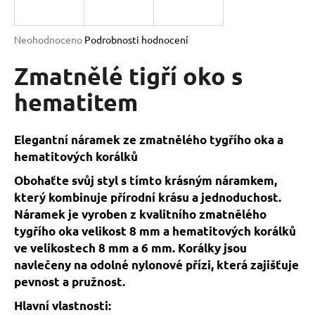
a
j
Průměrné
Neohodnoceno
Podrobnosti hodnocení
í
hodnocení
produktu
Zmatnělé tigří oko s
t
je
?
0,0
hematitem
z
5
hvězdiček.
Elegantní náramek ze zmatnělého tygřího oka a
hematitových korálků
HLEDAT
Obohaťte svůj styl s tímto krásným náramkem,
který kombinuje přírodní krásu a jednoduchost.
Náramek je vyroben z kvalitního zmatnělého
D
tygřího oka velikost 8 mm a hematitových korálků
o
ve velikostech 8 mm a 6 mm. Korálky jsou
p
navlečeny na odolné nylonové přízi, která zajišťuje
o
pevnost a pružnost.
r
u
Hlavní vlastnosti: