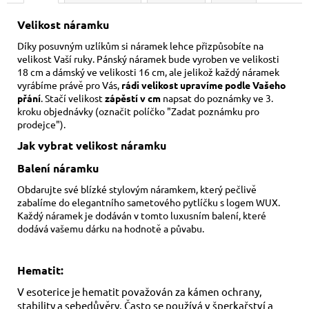
Velikost náramku
Díky posuvným uzlíkům si náramek lehce přizpůsobíte na
velikost Vaší ruky. Pánský náramek bude vyroben ve velikosti
18 cm a dámský ve velikosti 16 cm,
ale jelikož každý náramek
vyrábíme právě pro Vás,
rádi velikost upravíme podle Vašeho
přání
. Stačí velikost
zápěstí v cm
napsat do poznámky ve 3.
kroku objednávky (označit políčko "Zadat poznámku pro
prodejce").
Jak vybrat velikost
náramku
Balení náramku
Obdarujte své blízké stylovým náramkem, který pečlivě
zabalíme do elegantního sametového pytlíčku s logem WUX.
Každý náramek je dodáván v tomto luxusním balení, které
dodává vašemu dárku na hodnotě a půvabu.
Hematit:
V esoterice je hematit považován za kámen ochrany,
stability a sebedůvěry. Často se používá v šperkařství a