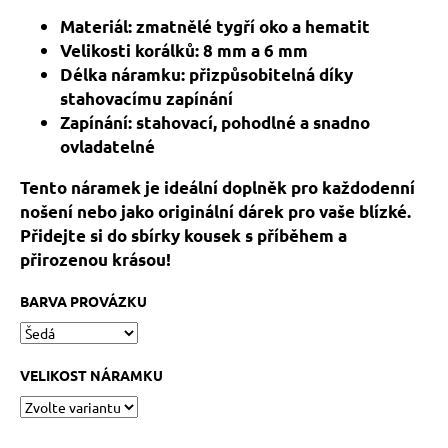
č
u
Materiál: zmatnělé tygří oko a hematit
j
Velikosti korálků: 8 mm a 6 mm
e
Délka náramku: přizpůsobitelná díky
m
stahovacímu zapínání
e
Zapínání: stahovací, pohodlné a snadno
ovladatelné
KABBALAH
Tento náramek je ideální doplněk pro každodenní
STŘÍBRNÝ
KROUŽEK
nošení nebo jako originální dárek pro vaše blízké.
AG925
Přidejte si do sbírky kousek s příběhem a
129
přirozenou krásou!
Kč
BARVA PROVÁZKU
VELIKOST NÁRAMKU