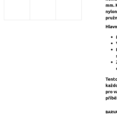
129 Kč
119 Kč
mm. K
Původně:
149 Kč
nylon
pružn
Hlavn
Tento
každo
pro v
příbě
BARV