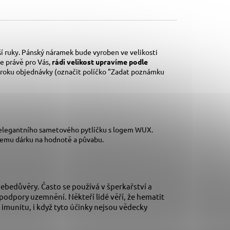
í ruky. Pánský náramek bude vyroben ve velikosti
e právě pro Vás,
rádi velikost upravíme podle
kroku objednávky (označit políčko "Zadat poznámku
 elegantního sametového pytlíčku s logem WUX.
šemu dárku na hodnotě a půvabu.
sebedůvěry. Často se používá v šperkařství a
 podpory uzemnění. Někteří lidé věří, že hematit
 imunitu, i když tyto účinky nejsou vědecky