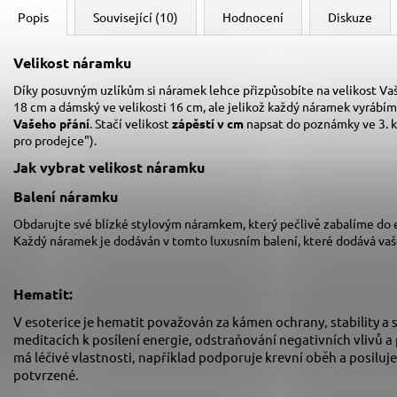
Popis
Související (10)
Hodnocení
Diskuze
Velikost náramku
Díky posuvným uzlíkům si náramek lehce přizpůsobíte na velikost Vaš
18 cm a dámský ve velikosti 16 cm,
ale jelikož každý náramek vyrábím
Vašeho přání
. Stačí velikost
zápěstí v cm
napsat do poznámky ve 3. 
pro prodejce").
Jak vybrat velikost
náramku
Balení náramku
Obdarujte své blízké stylovým náramkem, který pečlivě zabalíme do
Každý náramek je dodáván v tomto luxusním balení, které dodává va
Hematit:
V esoterice je hematit považován za kámen ochrany, stability a 
meditacích k posílení energie, odstraňování negativních vlivů a
má léčivé vlastnosti, například podporuje krevní oběh a posiluje
potvrzené.