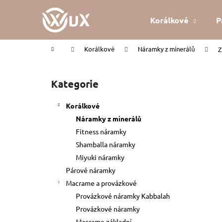
K
Přejít
na
o
Korálkové
P
obsah
Zpět
Zpět
š
do
do
í
Domů
Korálkové
Náramky z minerálů
Z
k
obchodu
obchodu
P
o
Kategorie
Přeskočit
s
kategorie
t
Korálkové
r
Náramky z minerálů
a
Fitness náramky
n
Shamballa náramky
n
Miyuki náramky
í
Párové náramky
p
Macrame a provázkové
a
Provázkové náramky Kabbalah
n
Provázkové náramky
KABBALAH ČERVENÝ NÁRAMEK
e
Macrame základní