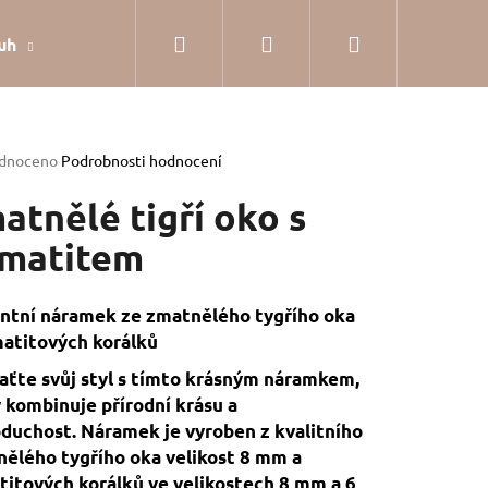
Hledat
Přihlášení
Nákupní
uh
Dárkové balení
Hodnocení obchodu
Jak
košík
rné
dnoceno
Podrobnosti hodnocení
cení
tu
atnělé tigří oko s
matitem
ček.
ntní náramek ze zmatnělého tygřího oka
atitových korálků
ťte svůj styl s tímto krásným náramkem,
 kombinuje přírodní krásu a
duchost. Náramek je vyroben z kvalitního
ělého tygřího oka velikost 8 mm a
SILVER
itových korálků ve velikostech 8 mm a 6