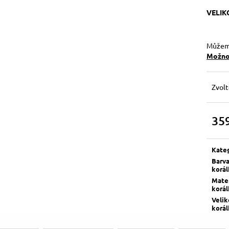
VELI
Můžeme
Možnos
Zvolt
35
Měrn
cena:
Kate
Barv
korá
Mater
korá
Velik
korá