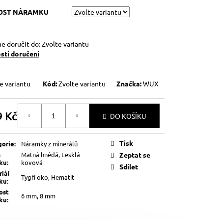
KOST NÁRAMKU
 doručit do:
Zvolte variantu
ti doručení
e variantu
Kód:
Zvolte variantu
Značka:
WUX
9 Kč
DO KOŠÍKU
á
Tisk
gorie
:
Náramky z minerálů
a
Matná hnědá, Lesklá
Zeptat se
lku
:
kovová
Sdílet
iál
Tygří oko, Hematit
lku
:
ost
6 mm, 8 mm
lku
: