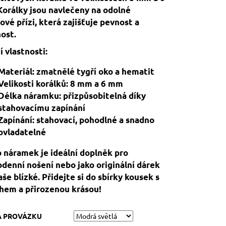
orálky jsou navlečeny na odolné
ové přízi, která zajišťuje pevnost a
ost.
í vlastnosti:
Materiál: zmatnělé tygří oko a hematit
Velikosti korálků: 8 mm a 6 mm
Délka náramku: přizpůsobitelná díky
stahovacímu zapínání
Zapínání: stahovací, pohodlné a snadno
ovladatelné
 náramek je ideální doplněk pro
denní nošení nebo jako originální dárek
aše blízké. Přidejte si do sbírky kousek s
hem a přirozenou krásou!
A PROVÁZKU