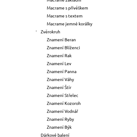
73 Kč
l
Macrame s přívěškem
Původně:
89 Kč
Macrame s textem
Macrame jemné korálky
Zvěrokruh
Znamení Beran
Znamení Blíženci
Znamení Rak
Znamení Lev
Znamení Panna
Znamení Váhy
Znamení Štír
Znamení Střelec
Znamení Kozoroh
Znamení Vodnář
Znamení Ryby
Znamení Býk
Dárkové balení