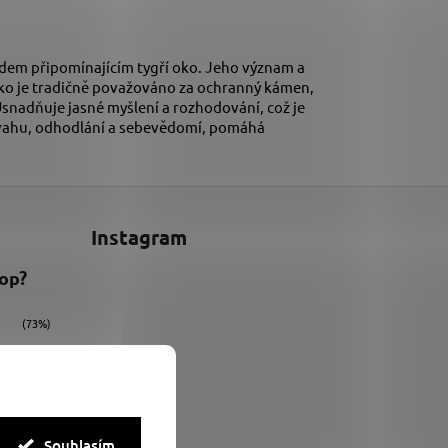
dem připomínajícím tygří oko. Jeho význam a
 oko je tradičně považováno za ochranný kámen,
 Usnadňuje jasné myšlení a rozhodování, což je
odvahu, odhodlání a sebevědomí, pomáhá
Instagram
hop?
(73%)
(9%)
(18%)
Souhlasím