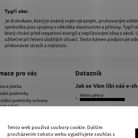
Tygří oko:
je drahokam, který je známý svým výrazným, pruhovaným vzhle
symbolika jsou spojeny s několika vlastnostmi a přínosy. Tygří
který chrání před negativní energií a nepříznivými vlivy z okolí.
užitečné při řešení složitých situací. Tento kámen podporuje 
překonávat strach a nejistotu.
mace pro vás
Dotazník
Jak se Vám líbí náš e-s
va a platba
odní podmínky
Velmi pěkný
rzální podmínky ochrany
ích údajů
Ujde to
ybrat správnou velikost náramku
adat text pro náramek
Nelíbí se mi
Tento web používá soubory cookie. Dalším
procházením tohoto webu vyjadřujete souhlas s
Počet hlasů:
34