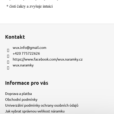
* čistí čakry a zvyšuje intuici
Z
á
Kontakt
p
a
wux.info
@
gmail.com
t
+420 775722626
í
https://www.facebook.com/wux.naramky.cz
wux.naramky
Informace pro vás
Doprava a platba
Obchodní podmínky
Univerzální podmínky ochrany osobních údajů
Jak vybrat správnou velikost náramku