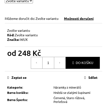
č
u
j
e
Můžeme doručit do:
Zvolte variantu
Možnosti doručení
m
e
Zvolte variantu
Kód:
Zvolte variantu
Značka:
WUX
KABBALAH
ČERVENÝ
NÁRAMEK
od
248 Kč
73
Měrná
Kč
DO KOŠÍKU
cena:
Původně:
89
Kč
Zeptat se
Sdílet
Kategorie
:
Náramky z minerálů
Barva korálku
:
Hnědá se zlatými šupinami
Červená, Staro růžová,
Barva Šperku
:
Perleťová