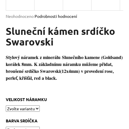
a
j
Průměrné
Neohodnoceno
Podrobnosti hodnocení
í
hodnocení
produktu
Sluneční kámen srdíčko
t
je
?
0,0
Swarovski
z
5
hvězdiček.
Stylový náramek z minerálu Slunečního kamene (Goldsand)
korálek 8mm. K základnímu náramku můžeme přidat,
HLEDAT
broušené srdíčko Swarovski(12x4mm) v provedení rose,
perleť, křišťál, red a black.
D
o
VELIKOST NÁRAMKU
p
o
r
BARVA SRDÍČKA
u