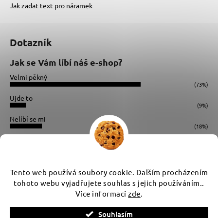
Jak zadat text pro náramek
Dotazník
Jak se Vám líbí náš e-shop?
Velmi pěkný
(73%)
Ujde to
(9%)
Nelíbí se mi
(18%)
Počet hlasů:
34
Instagram
Tento web používá soubory cookie. Dalším procházením
tohoto webu vyjadřujete souhlas s jejich používáním..
Více informací
zde
.
Vytvořil Shoptet
Souhlasím
Copyright 2026
WUX
. Všechna práva vyhrazena.
Upravit