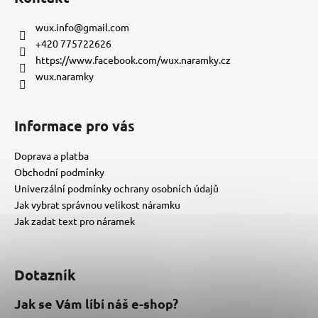
p
a
wux.info
@
gmail.com
t
+420 775722626
í
https://www.facebook.com/wux.naramky.cz
wux.naramky
Informace pro vás
Doprava a platba
Obchodní podmínky
Univerzální podmínky ochrany osobních údajů
Jak vybrat správnou velikost náramku
Jak zadat text pro náramek
Dotazník
Jak se Vám líbí náš e-shop?