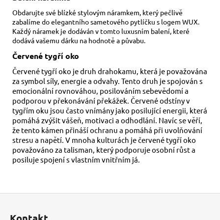
Obdarujte své blízké stylovým náramkem, který pečlivě
zabalíme do elegantního sametového pytlíčku s logem WUX.
Každý náramek je dodáván v tomto luxusním balení, které
dodává vašemu dárku na hodnotě a půvabu.
Červené tygří oko
Červené tygří oko je druh drahokamu, která je považována
za symbol síly, energie a odvahy. Tento druh je spojován s
emocionální rovnováhou, posilováním sebevědomí a
podporou v překonávání překážek. Červené odstíny v
tygřím oku jsou často vnímány jako posilující energii, která
pomáhá zvýšit vášeň, motivaci a odhodlání. Navíc se věří,
že tento kámen přináší ochranu a pomáhá při uvolňování
stresu a napětí. V mnoha kulturách je červené tygří oko
považováno za talisman, který podporuje osobní růst a
posiluje spojení s vlastním vnitřním já.
Z
á
Kontakt