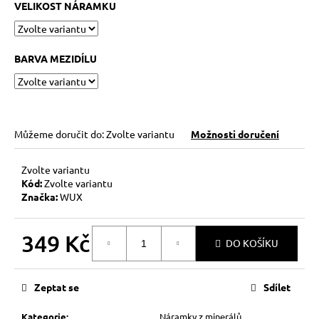
č
VELIKOST NÁRAMKU
u
j
e
BARVA MEZIDÍLU
m
e
KABBALAH
FIVE
Můžeme doručit do:
Zvolte variantu
Možnosti doručení
SILVER
119
Zvolte variantu
Kč
Kód:
Zvolte variantu
Původně:
Značka:
WUX
149
Kč
349 Kč
DO KOŠÍKU
Měrná
cena:
Zeptat se
Sdílet
Kategorie
:
Náramky z minerálů