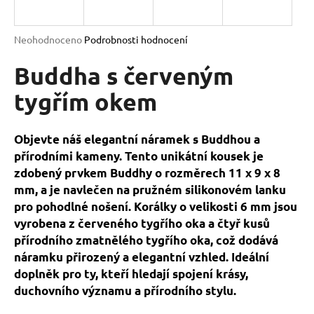
a
j
Průměrné
Neohodnoceno
Podrobnosti hodnocení
í
hodnocení
produktu
Buddha s červeným
t
je
?
0,0
tygřím okem
z
5
hvězdiček.
Objevte náš elegantní náramek s Buddhou a
přírodními kameny. Tento unikátní kousek je
HLEDAT
zdobený prvkem Buddhy o rozměrech 11 x 9 x 8
mm, a je navlečen na pružném silikonovém lanku
pro pohodlné nošení. Korálky o velikosti 6 mm jsou
D
vyrobena z červeného tygřího oka a čtyř kusů
o
přírodního zmatnělého tygřího oka, což dodává
p
náramku přirozený a elegantní vzhled. Ideální
o
doplněk pro ty, kteří hledají spojení krásy,
r
duchovního významu a přírodního stylu.
u