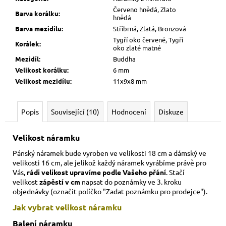
Červeno hnědá, Zlato
Barva korálku
:
hnědá
Barva mezidílu
:
Stříbrná, Zlatá, Bronzová
Tygří oko červené, Tygří
Korálek
:
oko zlaté matné
Mezidíl
:
Buddha
Velikost korálku
:
6 mm
Velikost mezidílu
:
11x9x8 mm
Popis
Související (10)
Hodnocení
Diskuze
Velikost náramku
Pánský náramek bude vyroben ve velikosti 18 cm a dámský ve
velikosti 16 cm,
ale jelikož každý náramek vyrábíme právě pro
Vás,
rádi velikost upravíme podle Vašeho přání
. Stačí
velikost
zápěstí v cm
napsat do poznámky ve 3. kroku
objednávky (označit políčko "Zadat poznámku pro prodejce").
Jak vybrat velikost
náramku
Balení náramku